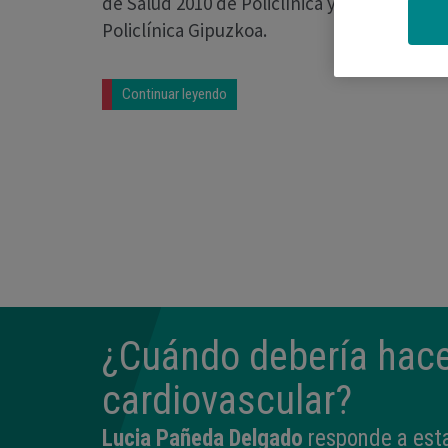
de Salud 2010 de Policlínica y Kutxa, que s
Policlínica Gipuzkoa.
Continuar leyendo
¿Cuándo debería hac
cardiovascular?
Lucia Pañeda Delgado
responde a esta