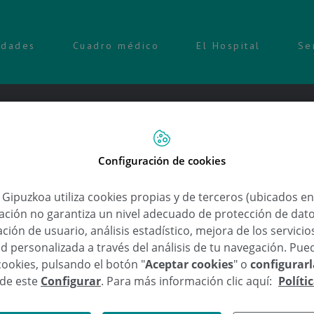
idades
Cuadro médico
El Hospital
Se
Configuración de cookies
ble previene el 90% de los infart
a Gipuzkoa utiliza cookies propias y de terceros (ubicados e
lación no garantiza un nivel adecuado de protección de dat
ción de usuario, análisis estadístico, mejora de los servici
d personalizada a través del análisis de tu navegación. Pue
,
,
,
ención Cardiovascular
diagnóstico
Eduardo Alegría Ezquerra
enfermedades del co
,
ar
tratamiento
cookies, pulsando el botón "
Aceptar cookies
" o
configurar
sde este
Configurar
. Para más información clic aquí:
Políti
cia de la detección precoz» será el tema a tratar en la p