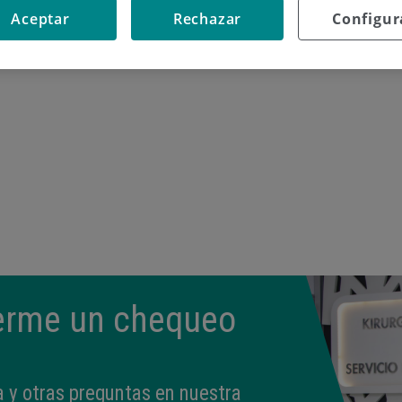
erá impartida por el cardiólogo Eduardo Alegría, Jefe de
Aceptar
Rechazar
Configur
erme un chequeo
 y otras preguntas en nuestra