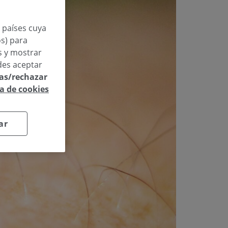
n países cuya
os) para
os y mostrar
des aceptar
las/rechazar
ca de cookies
ar