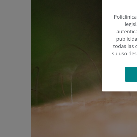
Policlínic
legis
autentica
publicida
todas las 
su uso de