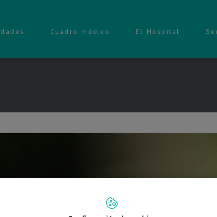
idades
Cuadro médico
El Hospital
Se