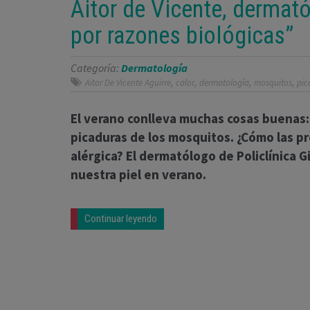
Aitor de Vicente, dermat
por razones biológicas”
Categoría:
Dermatología
,
,
,
,
Aitor De Vicente Aguirre
calor
dermatología
mosquitos
pic
El verano conlleva muchas cosas buenas:
picaduras de los mosquitos. ¿Cómo las p
alérgica? El dermatólogo de Policlínica G
nuestra piel en verano.
Continuar leyendo