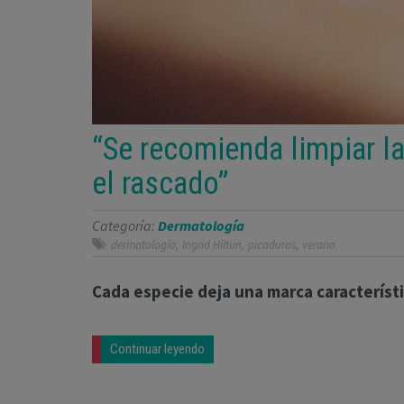
“Se recomienda limpiar la 
el rascado”
Categoría:
Dermatología
,
,
,
dermatología
Ingrid Hiltun
picaduras
verano
Cada especie deja una marca característic
Continuar leyendo