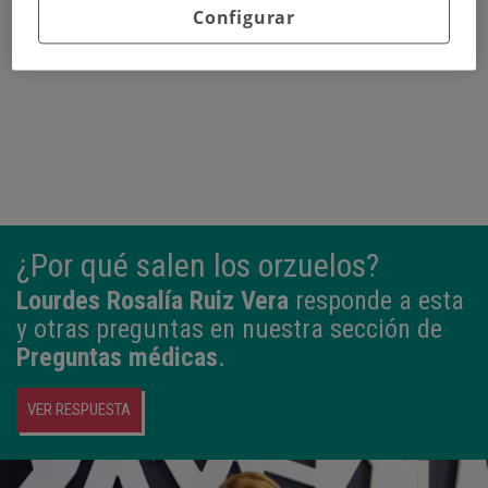
Configurar
¿Por qué salen los orzuelos?
Lourdes Rosalía Ruiz Vera
responde a esta
y otras preguntas en nuestra sección de
Preguntas médicas
.
VER RESPUESTA