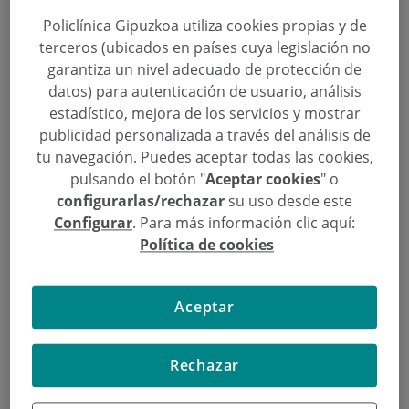
Policlínica Gipuzkoa utiliza cookies propias y de
terceros (ubicados en países cuya legislación no
Nuevo tratamiento mínimamente
garantiza un nivel adecuado de protección de
datos) para autenticación de usuario, análisis
invasivo para las arritmias
estadístico, mejora de los servicios y mostrar
publicidad personalizada a través del análisis de
Categoría:
Unidad de Corazón
tu navegación. Puedes aceptar todas las cookies,
10 de Abril de 2017
pulsando el botón "
Aceptar cookies
" o
,
,
,
,
arritmias
Corazón
José Manuel Porres Aracama
Mínimamente invasivo
configurarlas/rechazar
su uso desde este
Nuevo tratamiento
Configurar
. Para más información clic aquí:
Política de cookies
La ablación para la fibrilación auricular, que
realiza el Dr. Porres, es
una técnica curativa en
un 60% y que mejora la calidad de vida casi en el
Aceptar
80% de los pacientes. Se lleva a cabo con
anestesia local y con el alta en 24 horas.
Rechazar
Continuar leyendo