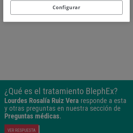
Configurar
Continuar leyendo
¿Qué es el tratamiento BlephEx?
Lourdes Rosalía Ruiz Vera
responde a esta
y otras preguntas en nuestra sección de
Preguntas médicas
.
VER RESPUESTA