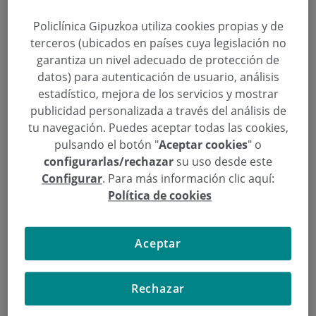
Policlínica Gipuzkoa utiliza cookies propias y de
terceros (ubicados en países cuya legislación no
El cirujano plástico Pedro
garantiza un nivel adecuado de protección de
Cormenzana participa en la XL
datos) para autenticación de usuario, análisis
estadístico, mejora de los servicios y mostrar
Reunión de la SVNRA
publicidad personalizada a través del análisis de
tu navegación. Puedes aceptar todas las cookies,
Categoría:
Cirugía Plástica, Estética y
pulsando el botón "
Aceptar cookies
" o
Reparadora
configurarlas/rechazar
su uso desde este
3 de Noviembre de 2015
Configurar
. Para más información clic aquí:
,
,
blefaroplastia
Laser CO2
SVNRA
Política de cookies
La Sociedad Vasco-Navarro-Riojano-Aragonesa de
Cirugía Plástica, Estética y Reparadora (SVNRA)
Aceptar
organiza el próximo 6 y 7 de noviembre su XL
reunión, el tema principal escogido para este año
Rechazar
es la blefaroplastia, rejuvenecimiento facial
periorbitario y reconstrucción palpebral.