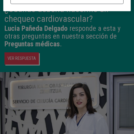
¿Cuándo debería hacerme un
chequeo cardiovascular?
Lucia Pañeda Delgado
responde a esta y
otras preguntas en nuestra sección de
Preguntas médicas
.
VER RESPUESTA