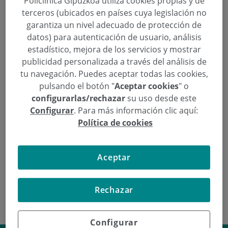
Policlínica Gipuzkoa utiliza cookies propias y de
terceros (ubicados en países cuya legislación no
garantiza un nivel adecuado de protección de
datos) para autenticación de usuario, análisis
Irati García Albizua
estadístico, mejora de los servicios y mostrar
publicidad personalizada a través del análisis de
Categoría:
Nefrología Pediátrica
,
Servicio de
tu navegación. Puedes aceptar todas las cookies,
Pediatría
25 de Agosto de 2017
pulsando el botón "
Aceptar cookies
" o
Irati García Albizua
configurarlas/rechazar
su uso desde este
Configurar
. Para más información clic aquí:
Continuar leyendo
Política de cookies
Aceptar
Rechazar
Configurar