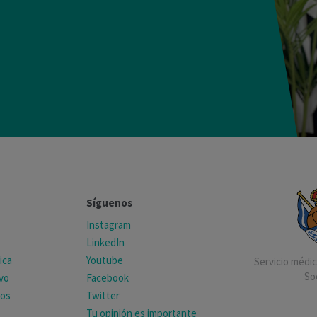
Síguenos
Instagram
LinkedIn
ica
Youtube
Servicio médico
So
ivo
Facebook
tos
Twitter
Tu opinión es importante