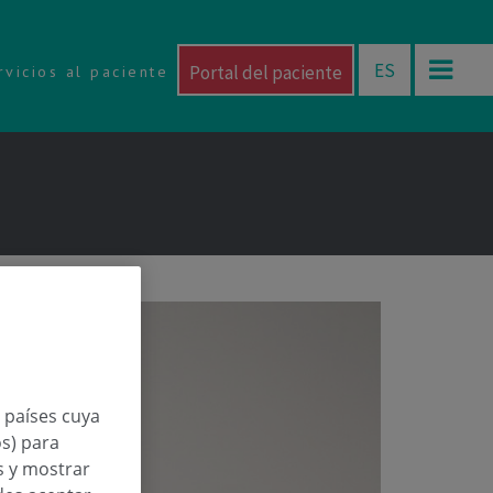
ES
Portal del paciente
rvicios al paciente
n países cuya
os) para
os y mostrar