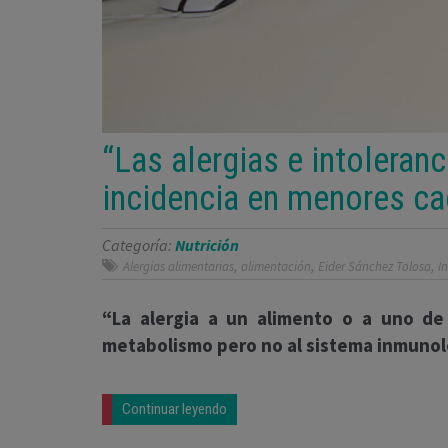
“Las alergias e intoleran
incidencia en menores ca
Categoría:
Nutrición
,
,
,
Alergias alimentarias
alimentación
Eider Sánchez Tolosa
I
“La alergia a un alimento o a uno de 
metabolismo pero no al sistema inmunológ
Continuar leyendo