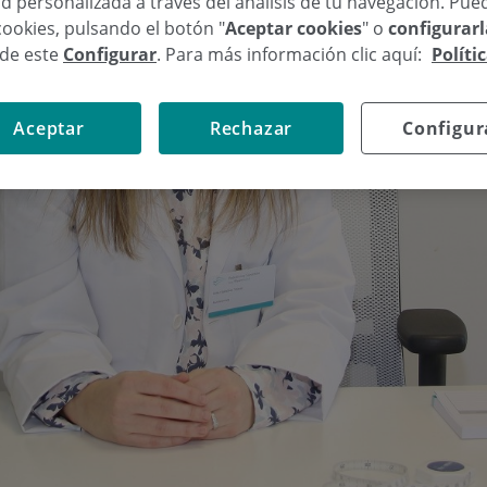
d personalizada a través del análisis de tu navegación. Pue
cookies, pulsando el botón "
Aceptar cookies
" o
configurar
sde este
Configurar
. Para más información clic aquí:
Políti
Aceptar
Rechazar
Configur