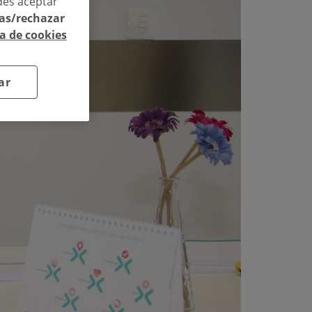
des aceptar
las/rechazar
ca de cookies
ar