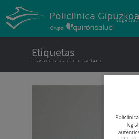
Especial
Etiquetas
Intolerancias alimentarias
Policlínic
legis
autentica