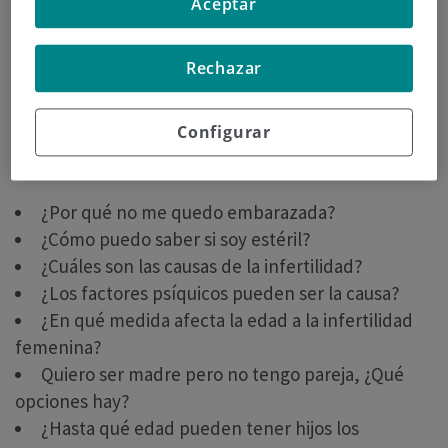
Aceptar
Bajo el título «Resolvemos tus dudas sobre
infertilidad y las opciones que ofrece hoy la
Rechazar
reproducción asistida”, la
Dra. Miren Mandiola
,
Directora del Laboratorio de
Reproducción
Configurar
Asistida del Hospital de Día Quirónsalud
Donostia
, responderá vuestras dudas.
¿Por qué no me quedo embarazada?
¿Cómo puedo saber si soy estéril?
¿Cuáles son las causas de la infertilidad?
¿Los factores psíquicos pueden ser la causa?
¿En qué medida afecta la edad a la infertilidad
femenina?
Quiero ser madre pero no tengo pareja, ¿Qué
opciones hay?
¿Hasta qué edad pueden tener hijos los