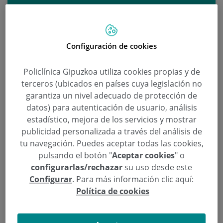
Conferencia virtual sobre
Reproducción Asistida, este jueves
Configuración de cookies
a las 18:00
Policlínica Gipuzkoa utiliza cookies propias y de
Categoría:
Unidad de Reproducción Asistida
terceros (ubicados en países cuya legislación no
15 de Junio de 2020
,
,
,
,
,
garantiza un nivel adecuado de protección de
conferencia
fertilidad
infertilidad
ovodonación
preservar la fertilidad
,
Reproducción Asistida
webinar
datos) para autenticación de usuario, análisis
estadístico, mejora de los servicios y mostrar
La
Unidad de Reproducción Asistida
del Hospital
publicidad personalizada a través del análisis de
de Día Quirónsalud Donostia ofrecerá una
tu navegación. Puedes aceptar todas las cookies,
pulsando el botón "
Aceptar cookies
" o
conferencia virtual para resolver las dudas de los
configurarlas/rechazar
su uso desde este
pacientes. El webinar, gratuito y abierto al público
Configurar
. Para más información clic aquí:
general, tendrá lugar el jueves 18 de junio a las
Política de cookies
18.00 a través del
enlace
https://youtu.be/8Dsf_0IHmaM