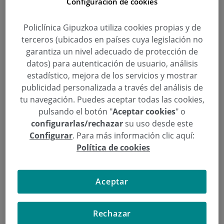
Configuración de cookies
Policlínica Gipuzkoa utiliza cookies propias y de
terceros (ubicados en países cuya legislación no
Entrevista al Dr. Ayesa en Cadena
garantiza un nivel adecuado de protección de
SER sobre efectos y consecuencias
datos) para autenticación de usuario, análisis
del consumo de alcohol y drogas
estadístico, mejora de los servicios y mostrar
publicidad personalizada a través del análisis de
tu navegación. Puedes aceptar todas las cookies,
Categoría:
Urgencias
6 de Julio de 2015
pulsando el botón "
Aceptar cookies
" o
,
,
,
,
,
A vivir que son dos días
alcohol
Cadena Ser
consumo
drogas
Ignacio
configurarlas/rechazar
su uso desde este
Ayesa Orobengoa
Configurar
. Para más información clic aquí:
Política de cookies
El Jefe del Servicio de Urgencias, Ignacio Ayesa,
intervino este domingo en el programa “
A vivir que
Aceptar
son dos días
”, que presenta Aloña Velasco, en
Cadena SER Euskadi, en el espacio que dedicaron a
hablar sobre la problemática del consumo de
Rechazar
drogas y alcohol.