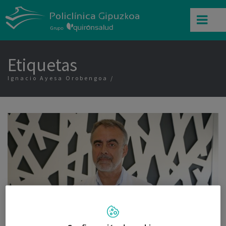
Etiquetas
Ignacio Ayesa Orobengoa