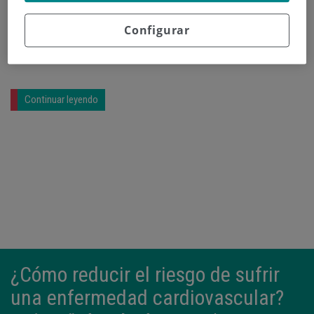
Configurar
Pincha aquí para escuchar la entrevista del Dr.
Ayesa en Cadena SER.
Continuar leyendo
¿Cómo reducir el riesgo de sufrir
una enfermedad cardiovascular?