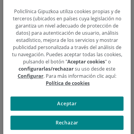
Policlínica Gipuzkoa utiliza cookies propias y de
Stand de la Unidad del Pie y la
terceros (ubicados en países cuya legislación no
Unidad de Biomecánica del
garantiza un nivel adecuado de protección de
datos) para autenticación de usuario, análisis
Ciclista este sábado en la Calle
estadístico, mejora de los servicios y mostrar
Loiola de San Sebastián
publicidad personalizada a través del análisis de
tu navegación. Puedes aceptar todas las cookies,
Categoría:
Actividades
,
Unidad de Biomecánica
pulsando el botón "
Aceptar cookies
" o
del Ciclista
,
Unidad del Pie
configurarlas/rechazar
su uso desde este
12 de Septiembre de 2016
Configurar
. Para más información clic aquí:
,
,
,
,
Antontio Martínez
bicicleta
ciclismo
Estudio de la pisada
Garikoitz
Política de cookies
,
,
,
,
Etxebeste
podología
San Sebastián
stand
Unidad de Biomecánica del
,
Ciclista
Unidad del Pie
Aceptar
De 9 a 14 horas se realizarán estudios gratuitos
de la pisada y habrá ofertas especiales para los
que pasen por el stand.
Rechazar