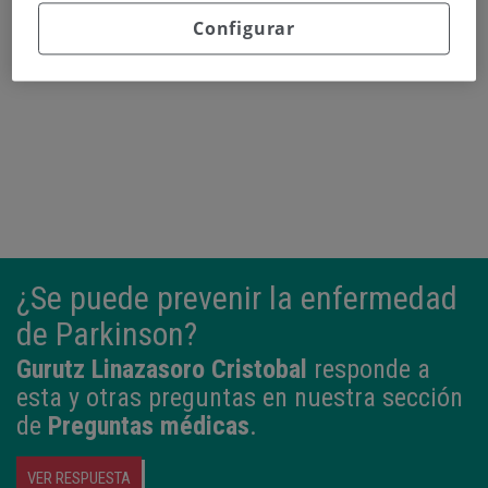
Configurar
Continuar leyendo
¿Se puede prevenir la enfermedad
de Parkinson?
Gurutz Linazasoro Cristobal
responde a
esta y otras preguntas en nuestra sección
de
Preguntas médicas
.
VER RESPUESTA