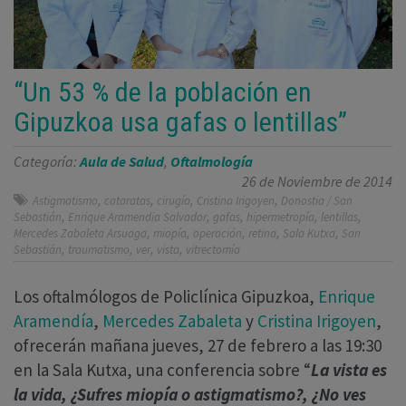
“Un 53 % de la población en
Gipuzkoa usa gafas o lentillas”
Categoría:
Aula de Salud
,
Oftalmología
26 de Noviembre de 2014
,
,
,
,
Astigmatismo
cataratas
cirugía
Cristina Irigoyen
Donostia / San
,
,
,
,
,
Sebastián
Enrique Aramendia Salvador
gafas
hipermetropía
lentillas
,
,
,
,
,
Mercedes Zabaleta Arsuaga
miopía
operación
retina
Sala Kutxa
San
,
,
,
,
Sebastián
traumatismo
ver
vista
vitrectomía
Los oftalmólogos de Policlínica Gipuzkoa,
Enrique
Aramendía
,
Mercedes Zabaleta
y
Cristina Irigoyen
,
ofrecerán mañana jueves, 27 de febrero a las 19:30
en la Sala Kutxa, una conferencia sobre “
La vista es
la vida, ¿Sufres miopía o astigmatismo?, ¿No ves