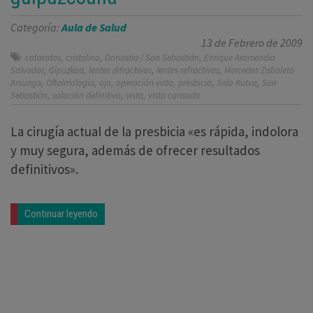
Categoría:
Aula de Salud
13 de Febrero de 2009
,
,
,
cataratas
cristalino
Donostia / San Sebastián
Enrique Aramendia
,
,
,
,
Salvador
Gipuzkoa
lentes difractivas
lentes refractivas
Mercedes Zabaleta
,
,
,
,
,
,
Arsuaga
Oftalmología
ojo
operación vista
presbicia
Sala Kutxa
San
,
,
,
Sebastián
solución definitiva
vista
vista cansada
La cirugía actual de la presbicia «es rápida, indolora
y muy segura, además de ofrecer resultados
definitivos».
Continuar leyendo