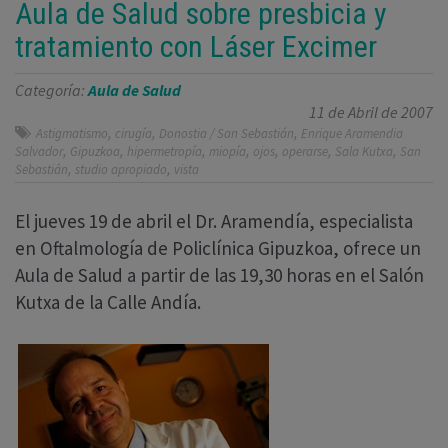
Aula de Salud sobre presbicia y
tratamiento con Láser Excimer
Categoría:
Aula de Salud
11 de Abril de 2007
,
,
,
Astigmatismo
cirugía
Donostia / San Sebastián
Enrique Aramendia
,
,
,
,
,
,
,
Salvador
Gipuzkoa
hipermetropía
miopía
ojos
operarse
Sala Kutxa
San
,
,
Sebastián
studio apropiado
vista
El jueves 19 de abril el Dr. Aramendía, especialista
en Oftalmología de Policlínica Gipuzkoa, ofrece un
Aula de Salud a partir de las 19,30 horas en el Salón
Kutxa de la Calle Andía.