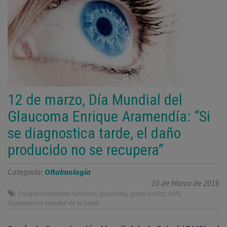
12 de marzo, Día Mundial del
Glaucoma Enrique Aramendía: “Si
se diagnostica tarde, el daño
producido no se recupera”
Categoría:
Oftalmología
10 de Marzo de 2016
,
,
,
,
Enrique Aramendia Salvador
glaucoma
globo ocular
OMS
Organización Mundial de la Salud