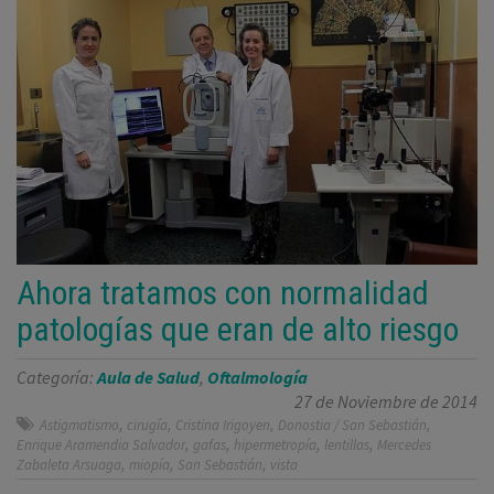
Ahora tratamos con normalidad
patologías que eran de alto riesgo
Categoría:
Aula de Salud
,
Oftalmología
27 de Noviembre de 2014
,
,
,
,
Astigmatismo
cirugía
Cristina Irigoyen
Donostia / San Sebastián
,
,
,
,
Enrique Aramendia Salvador
gafas
hipermetropía
lentillas
Mercedes
,
,
,
Zabaleta Arsuaga
miopía
San Sebastián
vista