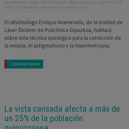
,
,
,
,
,
,
hipermetropía
miopía
Mira por tus ojos
Oftalmología
ojos
operación
Sala
,
,
,
Kutxa
San Sebastián
Unidad de Láser Excimer
vista
El oftalmólogo Enrique Aramendía, de la Unidad de
Láser Éxcimer de Policlínica Gipuzkoa, hablará
sobre esta técnica quirúrgica para la corrección de
la miopía, el astigmatismo y la hipermetropía.
Continuar leyendo
La vista cansada afecta a más de
un 25% de la población
guipuzcoana