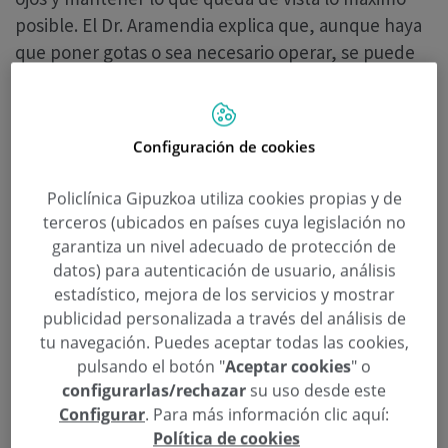
posible. El Dr. Aramendia explica que, aunque haya
que poner gotas o sea necesario operar, se puede
mantener una vida normal e incluso de gran
calidad.
Configuración de cookies
La detección precoz del glaucoma puede realizarse
a través de revisiones rutinarias con el oftalmólogo
Policlínica Gipuzkoa utiliza cookies propias y de
que deben realizarse a partir de los 50 años;
terceros (ubicados en países cuya legislación no
también se hacen en las empresas revisiones
garantiza un nivel adecuado de protección de
laborales de agudeza visual y de presión intraocular.
datos) para autenticación de usuario, análisis
A partir de los 45 años se recomienda acudir cada
estadístico, mejora de los servicios y mostrar
publicidad personalizada a través del análisis de
cierto tiempo al oftalmólogo (aunque no se lleve
tu navegación. Puedes aceptar todas las cookies,
gafa y no se sienta nada) para poder llevar a cabo
pulsando el botón "
Aceptar cookies
" o
estas revisiones, pero es sobre todo a los 50 años
configurarlas/rechazar
su uso desde este
cuando suelen detectarse los casos de glaucoma.
Configurar
. Para más información clic aquí:
Política de cookies