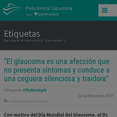
Etiquetas
Enrique Aramendia Salvador
“El glaucoma es una afección que
no presenta síntomas y conduce a
una ceguera silenciosa y traidora”
Categoría:
Oftalmología
12 de Marzo de 2019
Enrique Aramendia Salvador
Con motivo del Día Mundial del Glaucoma, el Dr.