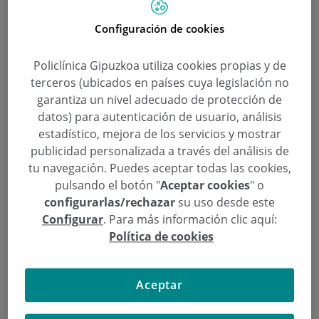
Configuración de cookies
Más de un centenar de expertos en
Policlínica Gipuzkoa utiliza cookies propias y de
aparato digestivo se dan cita en
terceros (ubicados en países cuya legislación no
Policlínica Gipuzkoa para formarse
garantiza un nivel adecuado de protección de
datos) para autenticación de usuario, análisis
en una técnica pionera y
estadístico, mejora de los servicios y mostrar
mínimamente invasiva
publicidad personalizada a través del análisis de
tu navegación. Puedes aceptar todas las cookies,
Categoría:
Aparato Digestivo
,
Sin categoría
,
pulsando el botón "
Aceptar cookies
" o
Unidad de Endoscopia
configurarlas/rechazar
su uso desde este
6 de Febrero de 2025
Configurar
. Para más información clic aquí:
,
,
Endoscopia del tercer espacio
endoscopia digestiva
Francisco Javer
Política de cookies
,
Zozaya
Juan Arenas Ruiz-Tapiador
El servicio de Aparato Digestivo Policlínica
Aceptar
Gipuzkoa organiza por segundo año consecutivo
este curso, único y pionero en España, en la