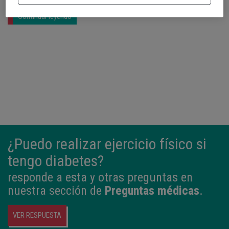
Continuar leyendo
¿Puedo realizar ejercicio físico si
tengo diabetes?
responde a esta y otras preguntas en
nuestra sección de
Preguntas médicas
.
VER RESPUESTA