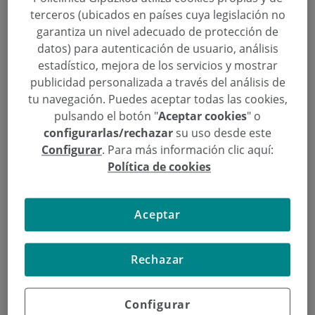
Desde la cirugía convencional a la
terceros (ubicados en países cuya legislación no
robótica Da Vinci
garantiza un nivel adecuado de protección de
datos) para autenticación de usuario, análisis
Categoría:
Aula de Salud
,
Urología
estadístico, mejora de los servicios y mostrar
25 de Marzo de 2015
publicidad personalizada a través del análisis de
,
,
,
cáncer
disfunción eréctil
Gregorio Garmendia Olaizola
incontinencia
tu navegación. Puedes aceptar todas las cookies,
,
,
urinaria
Josean Rodriguez
próstata
pulsando el botón "
Aceptar cookies
" o
configurarlas/rechazar
su uso desde este
Mañana, jueves 26 de marzo, los urólogos Gregorio
Configurar
. Para más información clic aquí:
Garmendia y Josean Rodríguez ofrecerán una
Política de cookies
charla sobre la actualidad en avances en cáncer de
próstata en la Sala Kutxa de la Calle Andía, a las
Aceptar
19:30 horas, en la que hablarán de los últimos
avances en el tratamiento de esta patología con la
cirugía robótica Da Vinci, a partir de su gran
Rechazar
experiencia en la realización de esta cirugía
robótica.
Configurar