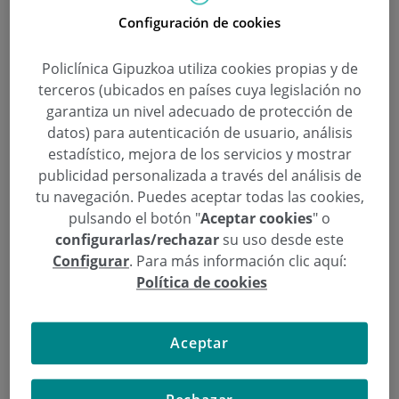
Configuración de cookies
Porque el motor más perfecto
Policlínica Gipuzkoa utiliza cookies propias y de
necesita el mejor equipo
terceros (ubicados en países cuya legislación no
garantiza un nivel adecuado de protección de
Categoría:
Unidad de Corazón
datos) para autenticación de usuario, análisis
30 de Octubre de 2014
estadístico, mejora de los servicios y mostrar
,
,
,
Alberto Izaguirre Yarza
Alberto Saenz Berbejillo
angioplastia
arterias
publicidad personalizada a través del análisis de
,
,
,
,
,
,
coronarias
autocontrol
cardiacos
cardiólogo
cirujanos
Corazón
,
,
,
,
diagnóstico
Dietista
Donostia / San Sebastián
Eduardo Alegría Ezquerra
tu navegación. Puedes aceptar todas las cookies,
,
,
,
Eduardo Uribe-Echeverría
fisioterapeuta
Garikoitz Lasa Larraya
pulsando el botón "
Aceptar cookies
" o
,
,
,
,
hemodinámica
hemodinamistas
Ignacio Gallo Mezo
interauriculares
Javier
configurarlas/rechazar
su uso desde este
,
,
Montes-Jovellar Rovira
Juan Carlos Sanmartin Pena
Juan Ignacio Pérez-
,
,
,
Moreiras López
Luis Álvarez Cuesta
Luis Maria Gaviria Molinero
Mariano
Configurar
. Para más información clic aquí:
,
,
,
,
Larman Tellechea
Marta Fernández Fuentes
Pablo Álvarez
preparador físico
Política de cookies
,
,
,
,
psicóloga
Rafael Tellería Eguibar
San Sebastián
Servicio de Hemodinámica
,
Sintrom
válvulas
Aceptar
La
Unidad del Corazón
de Policlínica Gipuzkoa está
formada por un equipo de profesionales de