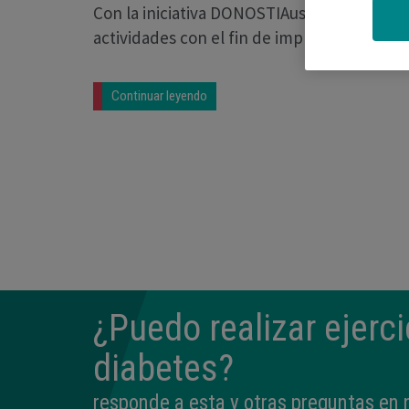
Con la iniciativa DONOSTIAustism, la Funda
actividades con el fin de implicar a los pr
Continuar leyendo
¿Puedo realizar ejerci
diabetes?
responde a esta y otras preguntas en