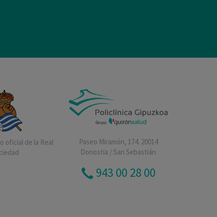
Paseo Miramón, 174. 20014
 oficial de la Real
Donostia / San Sebastián
ciedad
943 00 28 00