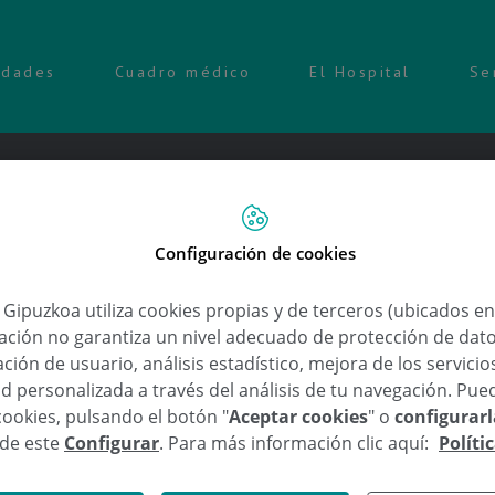
idades
Cuadro médico
El Hospital
Se
Configuración de cookies
 de Investigación del Autismo se
a Gipuzkoa utiliza cookies propias y de terceros (ubicados e
lación no garantiza un nivel adecuado de protección de dat
ción de usuario, análisis estadístico, mejora de los servici
d personalizada a través del análisis de tu navegación. Pue
zkoa
cookies, pulsando el botón "
Aceptar cookies
" o
configurar
,
,
,
,
,
ión del Autismo
Donostia / San Sebastián
Donostiautism
GAUTENA
IMFAR
Interna
sde este
Configurar
. Para más información clic aquí:
Políti
án