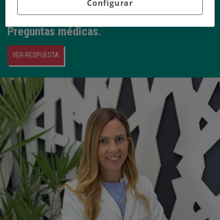
Configurar
Eider Sánchez Tolosa
responde a esta y
otras preguntas en nuestra sección de
Preguntas médicas
.
VER RESPUESTA