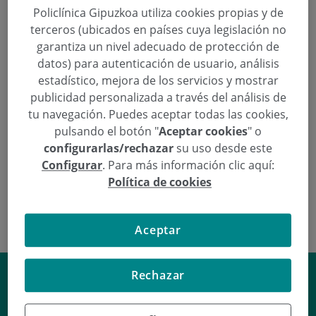
Policlínica Gipuzkoa utiliza cookies propias y de
La cita será a las 19.30 horas, en la sala Kutxa de la
terceros (ubicados en países cuya legislación no
calle Andia, con entrada libre hasta completar
garantiza un nivel adecuado de protección de
aforo
datos) para autenticación de usuario, análisis
estadístico, mejora de los servicios y mostrar
publicidad personalizada a través del análisis de
Continuar leyendo
tu navegación. Puedes aceptar todas las cookies,
pulsando el botón "
Aceptar cookies
" o
configurarlas/rechazar
su uso desde este
Configurar
. Para más información clic aquí:
Política de cookies
Aceptar
Cómo eliminar la retención de
Rechazar
líquidos