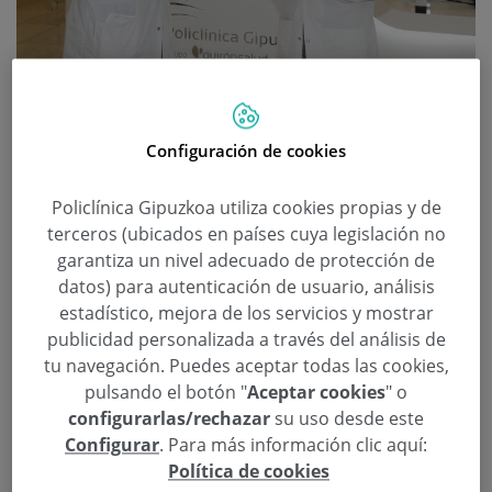
«Llevaba 14 años sin fumar
cuando me diagnosticaron el
Configuración de cookies
cáncer de pulmón»
Policlínica Gipuzkoa utiliza cookies propias y de
Categoría:
Cirugía Torácica
27 de Febrero de 2021
terceros (ubicados en países cuya legislación no
Cáncer de pulmón
garantiza un nivel adecuado de protección de
datos) para autenticación de usuario, análisis
De la mano del cirujano torácico José Miguel
estadístico, mejora de los servicios y mostrar
publicidad personalizada a través del análisis de
Izquierdo y de una paciente operada hace un año
tu navegación. Puedes aceptar todas las cookies,
de cáncer de pulmón vamos a profundizar en la
pulsando el botón "
Aceptar cookies
" o
importancia de diagnosticar esta enfermedad en
configurarlas/rechazar
su uso desde este
fases tempranas y el gran beneficio que
Configurar
. Para más información clic aquí:
experimentamos las personas cuando dejamos de
Política de cookies
fumar.