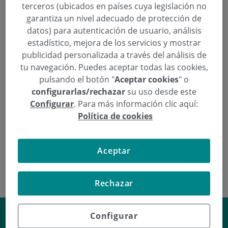
terceros (ubicados en países cuya legislación no
La Fundación Dr. Carlos Elósegui de Policlínica
garantiza un nivel adecuado de protección de
Gipuzkoa y la Diputación Foral de Gipuzkoa han
datos) para autenticación de usuario, análisis
promovido el primer estudio sobre deporte y
estadístico, mejora de los servicios y mostrar
publicidad personalizada a través del análisis de
obesidad infantil en Gipuzkoa.
tu navegación. Puedes aceptar todas las cookies,
pulsando el botón "
Aceptar cookies
" o
Continuar leyendo
configurarlas/rechazar
su uso desde este
Configurar
. Para más información clic aquí:
Política de cookies
Aceptar
Rechazar
¿Qué es el láser HoLEP?
Configurar