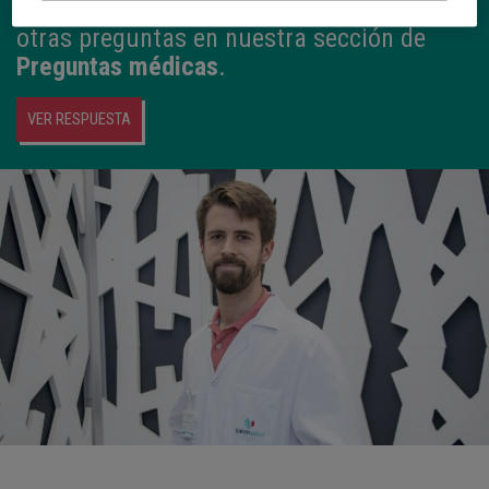
Alejandro González Díaz
responde a esta y
otras preguntas en nuestra sección de
Preguntas médicas
.
VER RESPUESTA