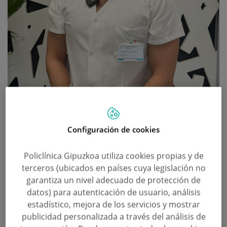
Afrontando el Cambio de Hora:
Consejos para una Transición
Configuración de cookies
Saludable
Policlínica Gipuzkoa utiliza cookies propias y de
Categoría:
Neurofisiología
,
Unidad del Sueño
terceros (ubicados en países cuya legislación no
28 de Marzo de 2024
garantiza un nivel adecuado de protección de
datos) para autenticación de usuario, análisis
El Dr. Segundo Ramírez, neurofisiólogo de la
estadístico, mejora de los servicios y mostrar
Unidad del Sueño de Policlínica Gipuzkoa ofrece
publicidad personalizada a través del análisis de
consejos para afrontar mejor el cambio de hora