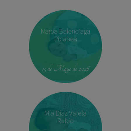
Naroa Balenciaga
Picabea
15 de Mayo de 2026
Mía Díaz Varela
Rubio