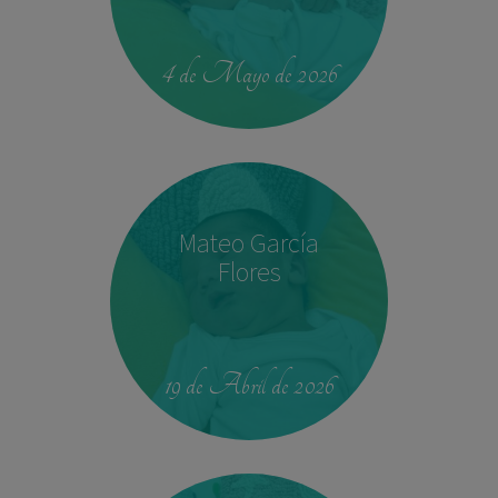
00:42
4.330 kg
52,5 cm
4 de Mayo de 2026
Mateo García
Flores
23:39
2,680 kg
46.5 cm
19 de Abril de 2026