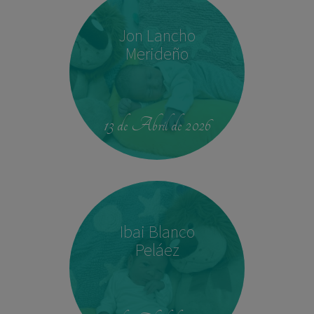
Jon Lancho
Merideño
22:37
3,780 kg
52 cm
13 de Abril de 2026
Ibai Blanco
Peláez
14:04
2,540 kg
45 cm