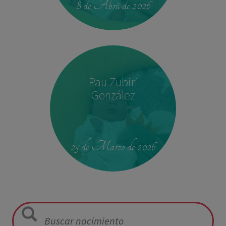
8 de Abril de 2026
Pau Zubiri
González
09:50
3,330 kg
49 cm
25 de Marzo de 2026