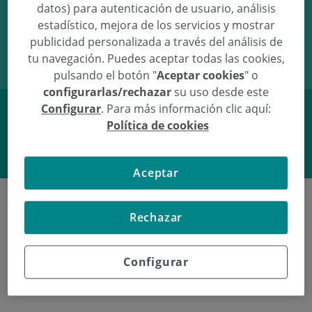
datos) para autenticación de usuario, análisis
26/02/10
02:48
3.01Kg
49cm
estadístico, mejora de los servicios y mostrar
publicidad personalizada a través del análisis de
tu navegación. Puedes aceptar todas las cookies,
pulsando el botón "
Aceptar cookies
" o
configurarlas/rechazar
su uso desde este
Configurar
. Para más información clic aquí:
Política de cookies
Facebook
Twitter
Aceptar
Rechazar
Últimos nacimientos en
Configurar
Policlínica Gipuzkoa