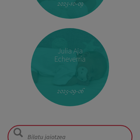
2025-10-09
Julia Aja
Echeverría
13:26
3,040 kg
49,5 cm
2025-09-06