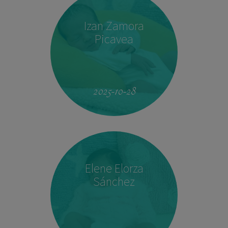
Izan Zamora
Picavea
09:17
3.410 kg
51,5 cm
2025-10-28
Elene Elorza
Sánchez
23:33
2.760 kg
46,5 cm