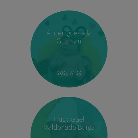
Ander Quesada
Guzmán
2025-11-23
Hugo Gael
Maldonado Burga