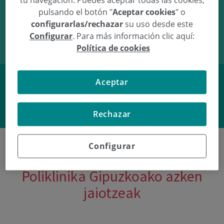
tu navegación. Puedes aceptar todas las cookies,
pulsando el botón "
Aceptar cookies
" o
26/02/10
02:48
3.01Kg
49cm
configurarlas/rechazar
su uso desde este
Configurar
. Para más información clic aquí:
Política de cookies
Aceptar
Facebook
Twitter
Rechazar
Configurar
Poliklinika Gipuzkoako azken
jaiotzeak