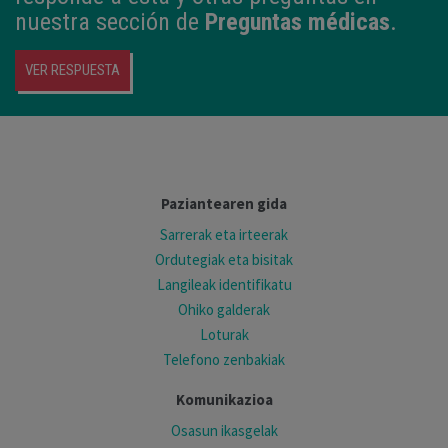
nuestra sección de
Preguntas médicas
.
VER RESPUESTA
Paziantearen gida
Sarrerak eta irteerak
Ordutegiak eta bisitak
Langileak identifikatu
Ohiko galderak
Loturak
Telefono zenbakiak
Komunikazioa
Osasun ikasgelak