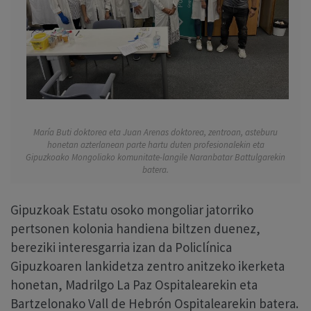
María Buti doktorea eta Juan Arenas doktorea, zentroan, asteburu
honetan azterlanean parte hartu duten profesionalekin eta
Gipuzkoako Mongoliako komunitate-langile Naranbatar Battulgarekin
batera.
Gipuzkoak Estatu osoko mongoliar jatorriko
pertsonen kolonia handiena biltzen duenez,
bereziki interesgarria izan da Policlínica
Gipuzkoaren lankidetza zentro anitzeko ikerketa
honetan, Madrilgo La Paz Ospitalearekin eta
Bartzelonako Vall de Hebrón Ospitalearekin batera.