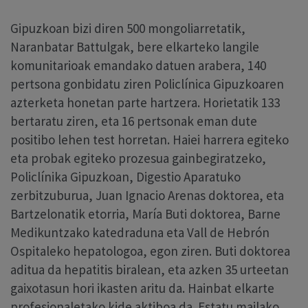
Gipuzkoan bizi diren 500 mongoliarretatik,
Naranbatar Battulgak, bere elkarteko langile
komunitarioak emandako datuen arabera, 140
pertsona gonbidatu ziren Policlínica Gipuzkoaren
azterketa honetan parte hartzera. Horietatik 133
bertaratu ziren, eta 16 pertsonak eman dute
positibo lehen test horretan. Haiei harrera egiteko
eta probak egiteko prozesua gainbegiratzeko,
Policlínika Gipuzkoan, Digestio Aparatuko
zerbitzuburua, Juan Ignacio Arenas doktorea, eta
Bartzelonatik etorria, María Buti doktorea, Barne
Medikuntzako katedraduna eta Vall de Hebrón
Ospitaleko hepatologoa, egon ziren. Buti doktorea
aditua da hepatitis biralean, eta azken 35 urteetan
gaixotasun hori ikasten aritu da. Hainbat elkarte
profesionaletako kide aktiboa da. Estatu mailako