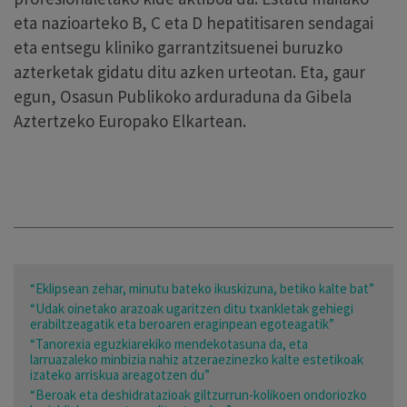
eta nazioarteko B, C eta D hepatitisaren sendagai
eta entsegu kliniko garrantzitsuenei buruzko
azterketak gidatu ditu azken urteotan. Eta, gaur
egun, Osasun Publikoko arduraduna da Gibela
Aztertzeko Europako Elkartean.
“Eklipsean zehar, minutu bateko ikuskizuna, betiko kalte bat”
“Udak oinetako arazoak ugaritzen ditu txankletak gehiegi
erabiltzeagatik eta beroaren eraginpean egoteagatik”
“Tanorexia eguzkiarekiko mendekotasuna da, eta
larruazaleko minbizia nahiz atzeraezinezko kalte estetikoak
izateko arriskua areagotzen du”
“Beroak eta deshidratazioak giltzurrun-kolikoen ondoriozko