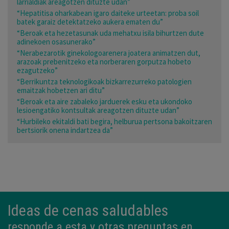
larrialdiak areagotzen dituzte udan”
“Hepatitisa oharkabean igaro daiteke urteetan: proba soil
batek garaiz detektatzeko aukera ematen du”
“Beroak eta hezetasunak uda mehatxu isila bihurtzen dute
adinekoen osasunerako”
“Nerabezarotik ginekologoarenera joatera animatzen dut,
arazoak prebenitzeko eta norberaren gorputza hobeto
ezagutzeko”
“Berrikuntza teknologikoak bizkarrezurreko patologien
emaitzak hobetzen ari ditu”
“Beroak eta aire zabaleko jarduerek esku eta ukondoko
lesioengatiko kontsultak areagotzen dituzte udan”
“Hurbileko ekitaldi bati begira, helburua pertsona bakoitzaren
bertsiorik onena indartzea da”
Ideas de cenas saludables
responde a esta y otras preguntas en