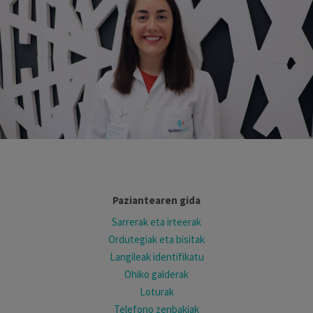
Paziantearen gida
Sarrerak eta irteerak
Ordutegiak eta bisitak
Langileak identifikatu
Ohiko galderak
Loturak
Telefono zenbakiak