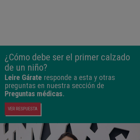
¿Cómo debe ser el primer calzado
de un niño?
Leire Gárate
responde a esta y otras
preguntas en nuestra sección de
Preguntas médicas
.
VER RESPUESTA