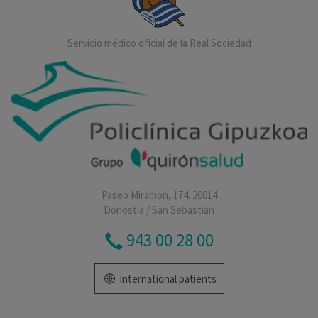
Servicio médico oficial de la Real Sociedad
Paseo Miramón, 174. 20014
Donostia / San Sebastián
943 00 28 00
International patients