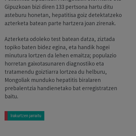
Gipuzkoan bizi diren 133 pertsona hartu ditu
asteburu honetan, hepatitisa goiz detektatzeko
azterketa batean parte hartzera joan zirenak.
Azterketa odoleko test batean datza, ziztada
topiko baten bidez egina, eta handik hogei
minutura lortzen da lehen emaitza; populazio
horretan gaixotasunaren diagnostiko eta
tratamendu goiztiarra lortzea du helburu,
Mongoliak munduko hepatitis biralaren
prebalentzia handienetako bat erregistratzen
baitu.
Irakurtzen jarraitu