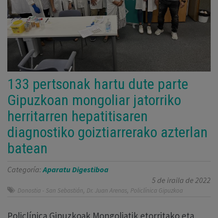
133 pertsonak hartu dute parte
Gipuzkoan mongoliar jatorriko
herritarren hepatitisaren
diagnostiko goiztiarrerako azterlan
batean
Categoría:
Aparatu Digestiboa
5 de iraila de 2022
,
,
Donostia - San Sebastián
Dr. Juan Arenas
Policlínica Gipuzkoa
Policlínica Gipuzkoak Mongoliatik etorritako eta