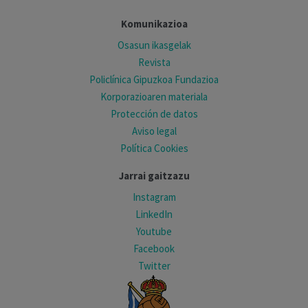
Komunikazioa
Osasun ikasgelak
Revista
Policlínica Gipuzkoa Fundazioa
Korporazioaren materiala
Protección de datos
Aviso legal
Política Cookies
Jarrai gaitzazu
Instagram
LinkedIn
Youtube
Facebook
Twitter