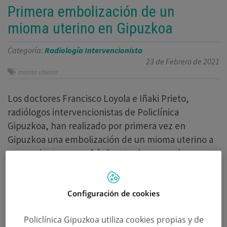
Primera embolización de un
mioma uterino en Gipuzkoa
Categoría:
Radiología Intervencionista
23 de Febrero de 2021
mioma uterino
Los doctores Francisco Loyola e Iñaki Prieto,
radiólogos intervencionistas de Policlínica
Gipuzkoa, han realizado por primera vez en
Gipuzkoa una embolización de un mioma uterino a
una paciente que sufría fuertes hemorragias
durante la menstruación.
En el caso de Miriam Miera, de 48 años de edad, la
Configuración de cookies
opción que su ginecólogo le había ofrecido era
Policlínica Gipuzkoa utiliza cookies propias y de
practicarle una histerectomía, cirugía que consiste