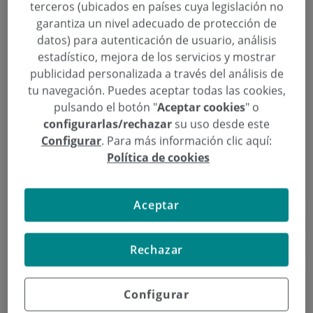
terceros (ubicados en países cuya legislación no
en extirpar el útero, y es “una cirugía mayor y con
garantiza un nivel adecuado de protección de
riesgo de hemorragia”, afirma Fran Loyola. Miriam
datos) para autenticación de usuario, análisis
Miera, ante la envergadura de la cirugía quiso
estadístico, mejora de los servicios y mostrar
valorar si había alguna otra alternativa. “Llevo con
publicidad personalizada a través del análisis de
el mioma más de diez años -nos explica-, empecé
tu navegación. Puedes aceptar todas las cookies,
con sangrados abundantes, con muchos coágulos y
pulsando el botón "
Aceptar cookies
" o
el tratamiento que me ofrecieron los ginecólogos
configurarlas/rechazar
su uso desde este
Configurar
. Para más información clic aquí:
en un principio fue ponerme un DIU hormonal, y
Política de cookies
fue relativamente bien durante dos años y medio,
pero llevaba ya un año y pico con sangrados
abundantes y me ofrecían la alternativa de no
Aceptar
hacer nada o de hacer una histerectomía. Era una
alternativa que no quería”, afirma la paciente. De
Rechazar
modo que buscó otras opciones y fue a hablar con
los radiólogos intervencionistas Iñaki Prieto y Fran
Loyola: “Les comenté si había posibilidad de hacer
Configurar
una embolización del mioma y me dijeron que sí”,