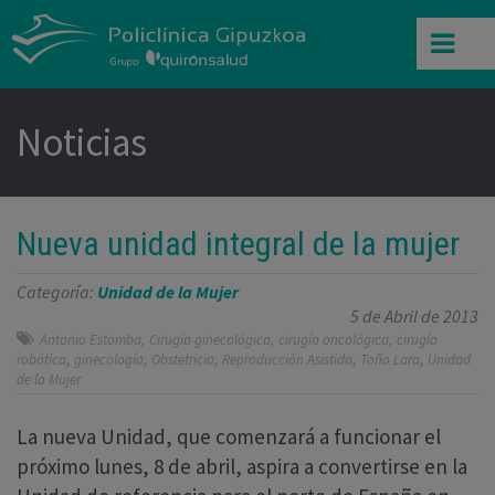
Noticias
Nueva unidad integral de la mujer
Categoría:
Unidad de la Mujer
5 de Abril de 2013
,
,
,
Antonio Estomba
Cirugía ginecológica
cirugía oncológica
cirugía
,
,
,
,
,
robótica
ginecología
Obstetricia
Reproducción Asistida
Toño Lara
Unidad
de la Mujer
La nueva Unidad, que comenzará a funcionar el
próximo lunes, 8 de abril, aspira a convertirse en la