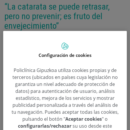
“La catarata se puede retrasar,
pero no prevenir; es fruto del
envejecimiento”
Categoría:
Sin categoría
9 de Octubre de 2020
Así lo dice el Oftalmólogo de Policlínica
Configuración de cookies
Gipuzkoa, Héctor Fariña. “En edades más
avanzadas, la patología que más tratamos en
Policlínica Gipuzkoa utiliza cookies propias y de
consulta es la catarata, y se puede corregir con
terceros (ubicados en países cuya legislación no
garantiza un nivel adecuado de protección de
cirugía extrayendo el cristalino opaco”, afirma.
datos) para autenticación de usuario, análisis
La catarata es la principal causa reversible de
estadístico, mejora de los servicios y mostrar
ceguera y “ocupa entre el 15% y el 20% de
publicidad personalizada a través del análisis de
nuestras visitas a consulta”, explica el
tu navegación. Puedes aceptar todas las cookies,
oftalmólogo.
pulsando el botón "
Aceptar cookies
" o
Héctor Fariña, oftalmólogo en Policlínica
configurarlas/rechazar
su uso desde este