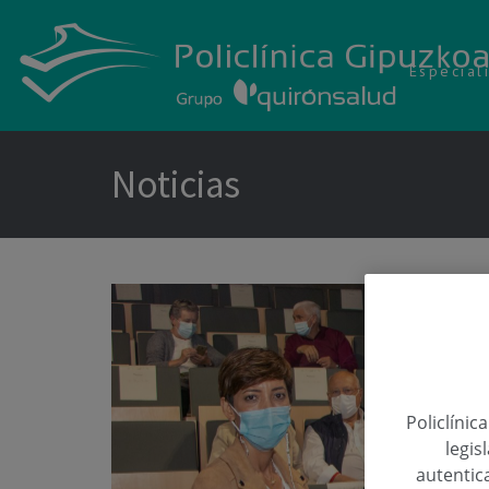
Especial
Noticias
Policlínic
legis
autentica