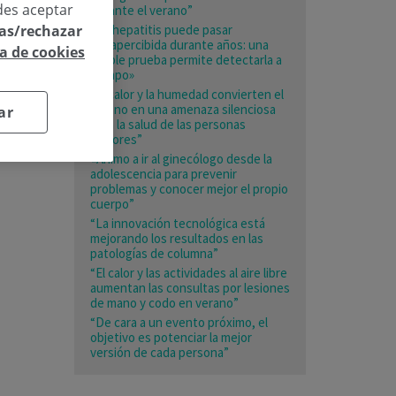
des aceptar
durante el verano”
las/rechazar
«La hepatitis puede pasar
desapercibida durante años: una
ca de cookies
simple prueba permite detectarla a
tiempo»
“El calor y la humedad convierten el
verano en una amenaza silenciosa
ar
para la salud de las personas
mayores”
«Animo a ir al ginecólogo desde la
adolescencia para prevenir
problemas y conocer mejor el propio
cuerpo”
“La innovación tecnológica está
mejorando los resultados en las
patologías de columna”
“El calor y las actividades al aire libre
aumentan las consultas por lesiones
de mano y codo en verano”
“De cara a un evento próximo, el
objetivo es potenciar la mejor
versión de cada persona”