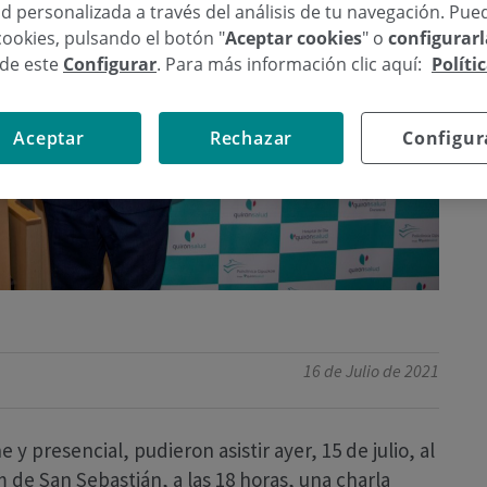
d personalizada a través del análisis de tu navegación. Pue
cookies, pulsando el botón "
Aceptar cookies
" o
configurar
sde este
Configurar
. Para más información clic aquí:
Políti
Aceptar
Rechazar
Configur
16 de Julio de 2021
 y presencial, pudieron asistir ayer, 15 de julio, al
 de San Sebastián, a las 18 horas, una charla