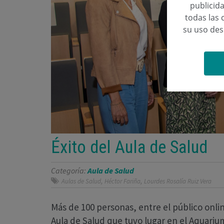
publicida
todas las 
su uso de
Éxito del Aula de Salud
Categoría:
Aula de Salud
,
,
Aulas de Salud
Héctor Fariña
Lourdes Rosalía Ruiz Vera
Más de 100 personas, entre el público online
Aula de Salud que tuvo lugar en el Aquarium