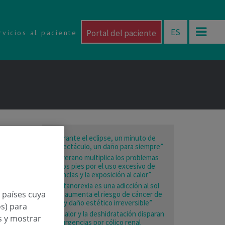
ES
Portal del paciente
rvicios al paciente
“Durante el eclipse, un minuto de
espectáculo, un daño para siempre”
“El verano multiplica los problemas
en los pies por el uso excesivo de
chanclas y la exposición al calor”
“La tanorexia es una adicción al sol
n países cuya
que aumenta el riesgo de cáncer de
piel y daño estético irreversible”
os) para
“El calor y la deshidratación disparan
os y mostrar
las urgencias por cólico renal