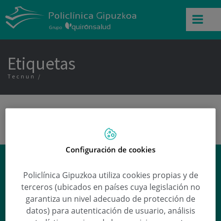
Etiquetas
Tecnun
Configuración de cookies
¿Qué es la alopecia?
Policlínica Gipuzkoa utiliza cookies propias y de
Ana González Elósegui
responde a esta y
terceros (ubicados en países cuya legislación no
otras preguntas en nuestra sección de
garantiza un nivel adecuado de protección de
Preguntas médicas
.
datos) para autenticación de usuario, análisis