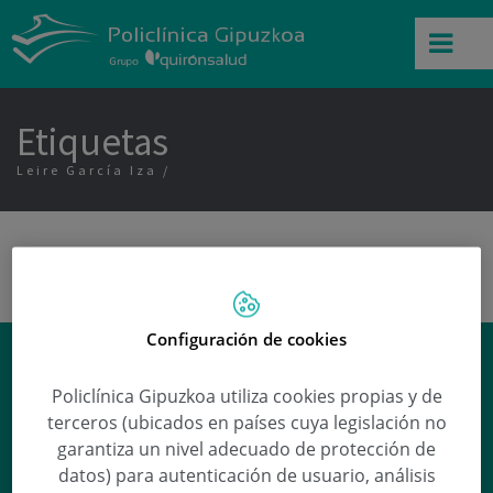
Etiquetas
Leire García Iza
Configuración de cookies
¿Se puede prevenir la enfermedad
de Parkinson?
Policlínica Gipuzkoa utiliza cookies propias y de
terceros (ubicados en países cuya legislación no
Gurutz Linazasoro Cristobal
responde a
garantiza un nivel adecuado de protección de
esta y otras preguntas en nuestra sección
datos) para autenticación de usuario, análisis
de
Preguntas médicas
.