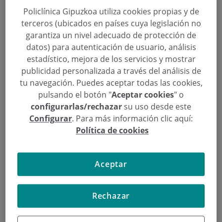
Policlínica Gipuzkoa utiliza cookies propias y de
terceros (ubicados en países cuya legislación no
Policlínica Gipuzkoa participó en
garantiza un nivel adecuado de protección de
la V Jornada Anual MIR ESRA
datos) para autenticación de usuario, análisis
España
estadístico, mejora de los servicios y mostrar
publicidad personalizada a través del análisis de
Categoría:
Anestesiología y Reanimación
tu navegación. Puedes aceptar todas las cookies,
28 de Enero de 2020
pulsando el botón "
Aceptar cookies
" o
,
,
anestesia
anestesia general
anestesistas
configurarlas/rechazar
su uso desde este
Configurar
. Para más información clic aquí:
El pasado sábado, 25 de enero, se celebró en
Política de cookies
Policlínica Gipuzkoa
la
V Jornada Anual MIR ESRA
España.
Aceptar
Continuar leyendo
Rechazar