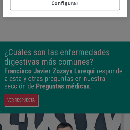
Configurar
¿Cuáles son las enfermedades
digestivas más comunes?
Francisco Javier Zozaya Larequi
responde
a esta y otras preguntas en nuestra
sección de
Preguntas médicas
.
VER RESPUESTA