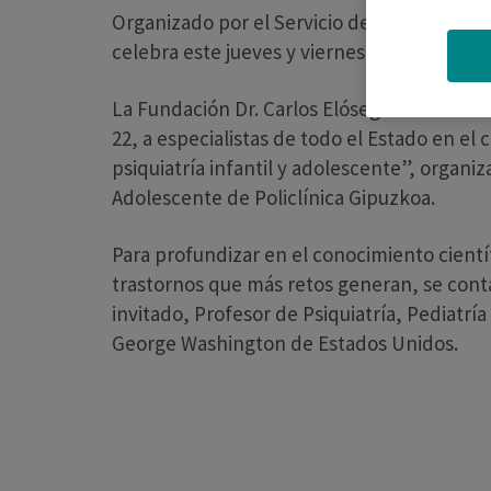
Organizado por el Servicio de Psiquiatría I
celebra este jueves y viernes en el Parqu
La Fundación Dr. Carlos Elósegui de Policlí
22, a especialistas de todo el Estado en el
psiquiatría infantil y adolescente”, organiza
Adolescente de Policlínica Gipuzkoa.
Para profundizar en el conocimiento científ
trastornos que más retos generan, se con
invitado, Profesor de Psiquiatría, Pediatrí
George Washington de Estados Unidos.