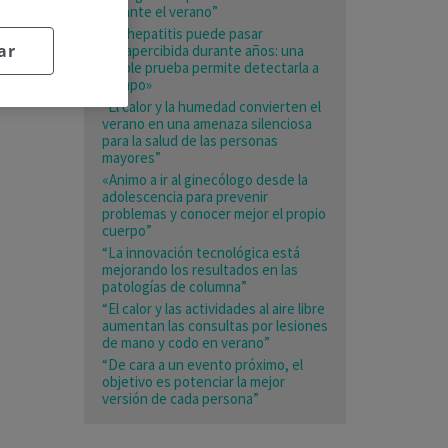
durante el verano”
«La hepatitis puede pasar
ar
desapercibida durante años: una
simple prueba permite detectarla a
tiempo»
“El calor y la humedad convierten el
verano en una amenaza silenciosa
para la salud de las personas
mayores”
«Animo a ir al ginecólogo desde la
adolescencia para prevenir
problemas y conocer mejor el propio
cuerpo”
“La innovación tecnológica está
mejorando los resultados en las
patologías de columna”
“El calor y las actividades al aire libre
aumentan las consultas por lesiones
de mano y codo en verano”
“De cara a un evento próximo, el
objetivo es potenciar la mejor
versión de cada persona”