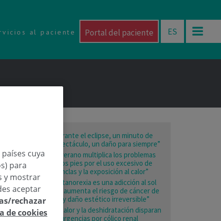
ES
Portal del paciente
rvicios al paciente
“Durante el eclipse, un minuto de
espectáculo, un daño para siempre”
n países cuya
“El verano multiplica los problemas
en los pies por el uso excesivo de
os) para
chanclas y la exposición al calor”
os y mostrar
“La tanorexia es una adicción al sol
des aceptar
que aumenta el riesgo de cáncer de
piel y daño estético irreversible”
las/rechazar
“El calor y la deshidratación disparan
ca de cookies
las urgencias por cólico renal