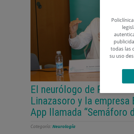
Policlínic
legis
autentica
publicida
todas las 
su uso de
El neurólogo de Policlíni
Linazasoro y la empresa 
App llamada “Semáforo d
Categoría:
Neurología