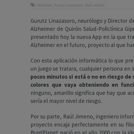
,
,
Alzheimer
Gurutz Linazasoro
Raúl Jimeno
Gurutz Linazasoro, neurólogo y Director d
Alzheimer de Quirón Salud-Policlínica Gi
presentado hoy la nueva App en la que trab
Alzheimer en el futuro, proyecto al que h
Con esta aplicación informática lo que pr
un juego se tratara, cualquier persona en
pocos minutos si está o no en riesgo de s
colores que vaya obteniendo en funci
ninguno, amarillo significa que hay que ac
sería el mayor nivel de riesgo.
Por su parte, Raúl Jimeno, ingeniero info
proyecto encaja perfectamente en su filo
BuntPlanet nació en el año 2000 con la id