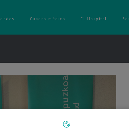
idades
Cuadro médico
El Hospital
Se