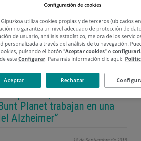
Configuración de cookies
a Gipuzkoa utiliza cookies propias y de terceros (ubicados e
lación no garantiza un nivel adecuado de protección de dat
ción de usuario, análisis estadístico, mejora de los servici
d personalizada a través del análisis de tu navegación. Pue
cookies, pulsando el botón "
Aceptar cookies
" o
configurar
sde este
Configurar
. Para más información clic aquí:
Políti
Aceptar
Rechazar
Configur
ca Gipuzkoa, Gurutz
Bunt Planet trabajan en una
el Alzheimer”
18 de Septiembre de 2018