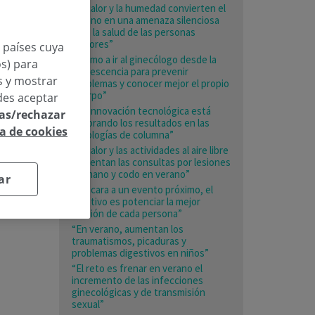
“El calor y la humedad convierten el
verano en una amenaza silenciosa
para la salud de las personas
mayores”
n países cuya
«Animo a ir al ginecólogo desde la
os) para
adolescencia para prevenir
os y mostrar
problemas y conocer mejor el propio
cuerpo”
des aceptar
“La innovación tecnológica está
las/rechazar
mejorando los resultados en las
ca de cookies
patologías de columna”
“El calor y las actividades al aire libre
aumentan las consultas por lesiones
de mano y codo en verano”
ar
“De cara a un evento próximo, el
objetivo es potenciar la mejor
versión de cada persona”
“En verano, aumentan los
traumatismos, picaduras y
problemas digestivos en niños”
“El reto es frenar en verano el
incremento de las infecciones
ginecológicas y de transmisión
sexual”