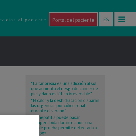
ES
Portal del paciente
rvicios al paciente
“La tanorexia es una adicción al sol
que aumenta el riesgo de cáncer de
piel y daño estético irreversible”
“El calor y la deshidratación disparan
las urgencias por cólico renal
durante el verano”
«La hepatitis puede pasar
desapercibida durante años: una
simple prueba permite detectarla a
tiempo»