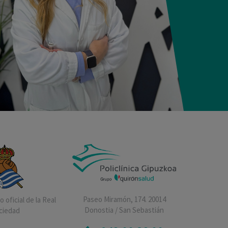
Paseo Miramón, 174. 20014
 oficial de la Real
Donostia / San Sebastián
ciedad