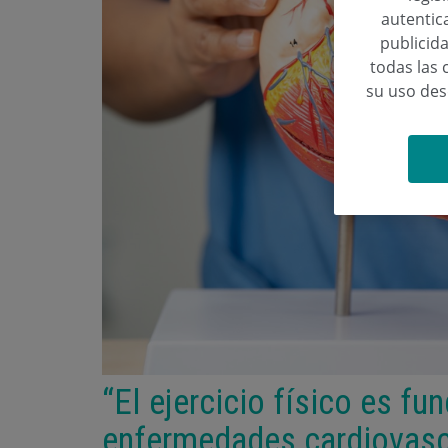
autentica
publicida
todas las 
su uso de
“El ejercicio físico es fu
enfermedades cardiovascu