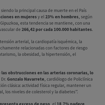
iendo la principal causa de muerte en el País
nciones en mujeres
y el
23% en hombres
, según
En Gipuzkoa, esta tendencia se mantiene, con una
vascular de
266,42 por cada 100.000 habitantes
.
nsión arterial, la cardiopatía isquémica, la
trechamente relacionadas con factores de riesgo
arismo, la obesidad, la hipertensión, el
s obstrucciones en las arterias coronarias, lo
l Dr.
Gonzalo Navarrete
, cardiólogo de Policlínica
ión clásica: actividad física regular, mantener un
l, los niveles de colesterol y la diabetes”.
 presenta exceso de peso
, el
18,7% padece