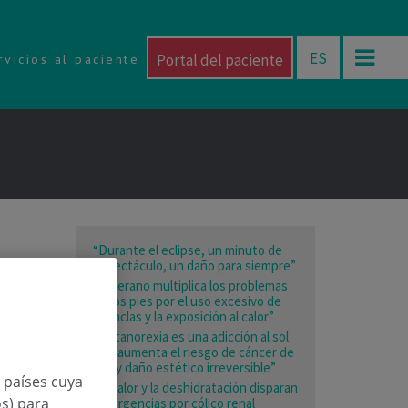
ES
Portal del paciente
rvicios al paciente
“Durante el eclipse, un minuto de
espectáculo, un daño para siempre”
“El verano multiplica los problemas
en los pies por el uso excesivo de
chanclas y la exposición al calor”
“La tanorexia es una adicción al sol
que aumenta el riesgo de cáncer de
piel y daño estético irreversible”
n países cuya
“El calor y la deshidratación disparan
os) para
las urgencias por cólico renal