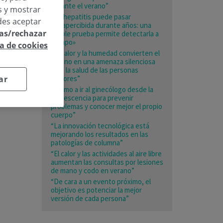
durante el verano”
os y mostrar
«La hepatitis puede pasar
des aceptar
desapercibida durante años: una
las/rechazar
simple prueba permite detectarla a
tiempo»
ca de cookies
“El calor y la humedad convierten el
verano en una amenaza silenciosa
para la salud de las personas
mayores”
ar
«Animo a ir al ginecólogo desde la
adolescencia para prevenir
problemas y conocer mejor el propio
cuerpo”
“La innovación tecnológica está
mejorando los resultados en las
patologías de columna”
“El calor y las actividades al aire libre
aumentan las consultas por lesiones
de mano y codo en verano”
“De cara a un evento próximo, el
objetivo es potenciar la mejor
versión de cada persona”