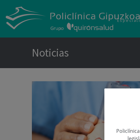
Especial
Noticias
Policlínic
legis