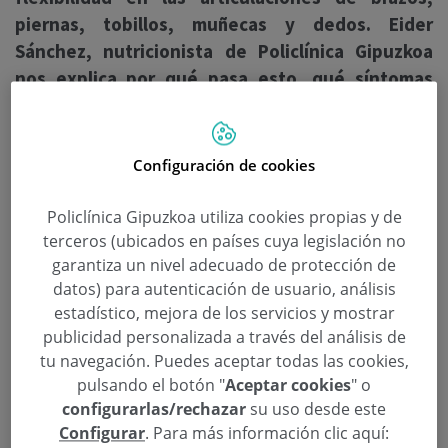
piernas, tobillos, muñecas y dedos.
Eider
Sánchez, nutricionista de Policlínica Gipuzkoa
nos explica por qué pasa esto, qué síntomas
tiene esta afección y cómo podemos prevenirla.
El agua es el elemento más abundante de nuestro
Configuración de cookies
organismo. En personas adultas supone, como
mínimo, el 50% del total del peso corporal. Hay
Policlínica Gipuzkoa utiliza cookies propias y de
veces en las que éste agua se acumula en nuestro
terceros (ubicados en países cuya legislación no
cuerpo por diferentes causas. “La retención de
garantiza un nivel adecuado de protección de
datos) para autenticación de usuario, análisis
líquidos, también conocida como edema, es
estadístico, mejora de los servicios y mostrar
ocasionada por una acumulación excesiva de líquido
publicidad personalizada a través del análisis de
en los tejidos del cuerpo, tanto debajo de la piel,
tu navegación. Puedes aceptar todas las cookies,
como en los tejidos que están fuera del sistema
pulsando el botón "
Aceptar cookies
" o
circulatorio” explica la nutricionista de Policlínica
configurarlas/rechazar
su uso desde este
Gipuzkoa.
Configurar
. Para más información clic aquí: