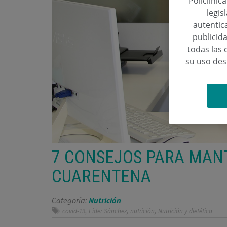
Policlínic
legis
autentica
publicida
todas las 
su uso de
7 CONSEJOS PARA MANT
CUARENTENA
Categoría:
Nutrición
,
,
,
covid-19
Eider Sánchez
nutrición
Nutrición y dietética