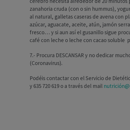
cerebro necesita alrededor de 20 minutos
zanahoria cruda (con o sin hummus), yogur
al natural, galletas caseras de avena con 
azúcar, aguacate, aceite, atún, jamón ser
fresco… y si aun así el gusanillo sigue pro
café con leche o leche con cacao soluble pu
7.- Procura DESCANSAR y no dedicar mucho t
(Coronavirus).
Podéis contactar con el Servicio de Dietéti
y 635 720 619 o a través del mail
nutrición