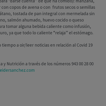
 para “darse cuenta” de que ha comido): manzana,
 con copos de avena o con frutos secos o semillas
plátano, tostada de pan integral con mermelada sin
rano, salmón ahumado, huevo cocido o queso
cura tomar alguna bebida caliente como infusión,
ro, ya que todo lo caliente “relaja” el estómago.
iempo a oir/leer noticias en relación al Covid 19
ca y Nutrición a través de los números 943 00 28 00
@eidersanchez.com