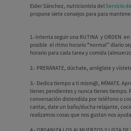
Eider Sánchez, nutricionista del
Servicio de
propone siete consejos para para mantener
1.-Intenta seguir una RUTINA y ORDEN en el
posible el ritmo horario “normal” diario se
horario para cada tarea y comida (almuerzo
2.- PRERÁRATE, dúchate, arréglate y vístet
3.- Dedica tiempo a ti mism@, MÍMATE. Apr
tienes pendientes y nunca tienes tiempo. P
conversación distendida por teléfono o co
cantar, date un baño/ducha relajante, co
realizamos cosas que nos gustan nos ayud
4.- ORGANIZA LOS ALMUERZOS Y LISTA DE L