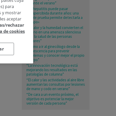
n países cuya
durante el verano”
os) para
«La hepatitis puede pasar
os y mostrar
desapercibida durante años: una
simple prueba permite detectarla a
des aceptar
tiempo»
las/rechazar
“El calor y la humedad convierten el
ca de cookies
verano en una amenaza silenciosa
para la salud de las personas
mayores”
«Animo a ir al ginecólogo desde la
ar
adolescencia para prevenir
problemas y conocer mejor el propio
cuerpo”
“La innovación tecnológica está
mejorando los resultados en las
patologías de columna”
“El calor y las actividades al aire libre
aumentan las consultas por lesiones
de mano y codo en verano”
“De cara a un evento próximo, el
objetivo es potenciar la mejor
versión de cada persona”