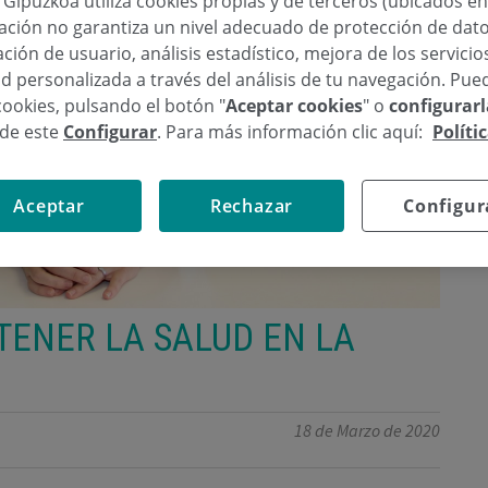
a Gipuzkoa utiliza cookies propias y de terceros (ubicados e
lación no garantiza un nivel adecuado de protección de dat
ción de usuario, análisis estadístico, mejora de los servici
d personalizada a través del análisis de tu navegación. Pue
cookies, pulsando el botón "
Aceptar cookies
" o
configurar
sde este
Configurar
. Para más información clic aquí:
Políti
Aceptar
Rechazar
Configur
ENER LA SALUD EN LA
18 de Marzo de 2020