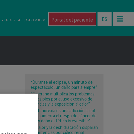
ES
Portal del paciente
rvicios al paciente
“Durante el eclipse, un minuto de
espectáculo, un daño para siempre”
“El verano multiplica los problemas
en los pies por el uso excesivo de
chanclas y la exposición al calor”
“La tanorexia es una adicción al sol
que aumenta el riesgo de cáncer de
piel y daño estético irreversible”
“El calor y la deshidratación disparan
las urgencias por cólico renal