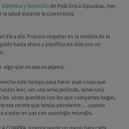
 Dietética y Nutrición
de Policlínica Gipuzkoa, nos
 la salud durante la cuarentena.
 día a día. Procura respetar en la medida de lo
guido hasta ahora y planifica los días con un
).
e algo que no sea un pijama.
ovecha este tiempo para hacer esas cosas que
uedes leer, ver una serie/película, tener una
n los seres queridos con los que compartes hogar,
cina esa receta que tenías pendiente… cuando
an a estar en paz con nosotr@s mism@s.
A COMPRA. Intenta seguir un menú para cada