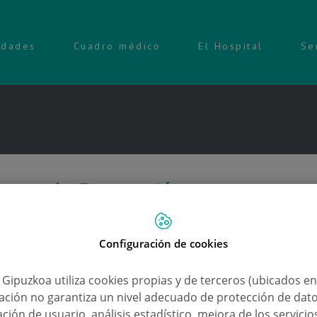
idades
Cuadro médico
El Hospital
Se
 para la Prevención
Configuración de cookies
12 de Marzo de 2010
,
,
,
ovascular
Eduardo Alegría Ezquerra
enfermedades del corazón
factores de
a Gipuzkoa utiliza cookies propias y de terceros (ubicados e
vascular
lación no garantiza un nivel adecuado de protección de dat
ción de usuario, análisis estadístico, mejora de los servici