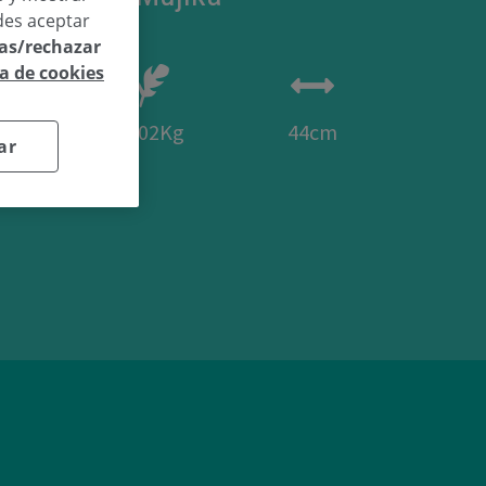
des aceptar
las/rechazar
ca de cookies
50
2.02Kg
44cm
ar