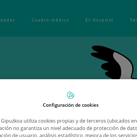
idades
Cuadro médico
El Hospital
Se
Configuración de cookies
Ongi 
a Gipuzkoa utiliza cookies propias y de terceros (ubicados e
lación no garantiza un nivel adecuado de protección de dat
Oier 
ción de usuario, análisis estadístico, mejora de los servici