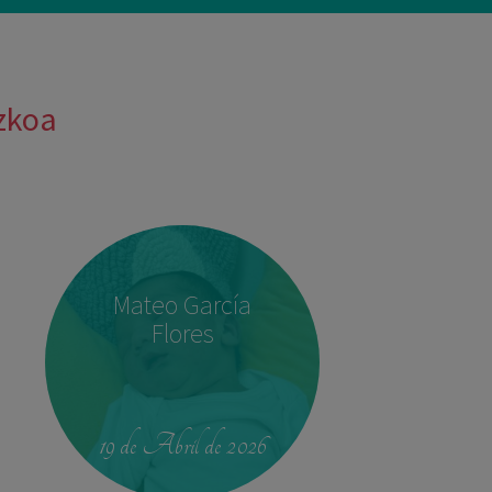
uzkoa
Mateo García
Flores
19 de Abril de 2026