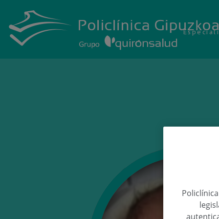
Especial
Policlínic
legis
autentica