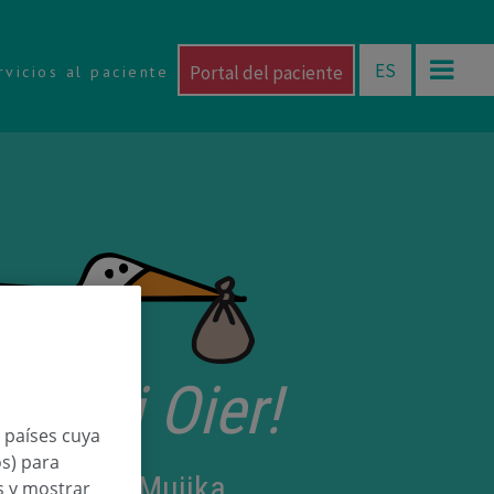
ES
Portal del paciente
rvicios al paciente
etorri Oier!
n países cuya
os) para
Garmendia Mujika
os y mostrar