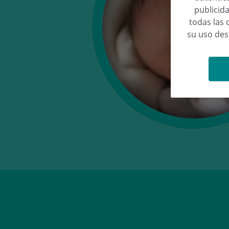
publicida
todas las 
su uso de