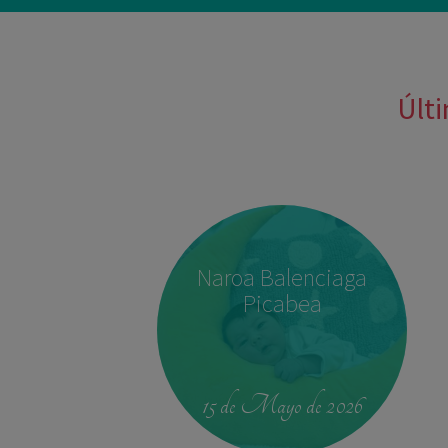
Últi
Naroa Balenciaga
Picabea
15 de Mayo de 2026