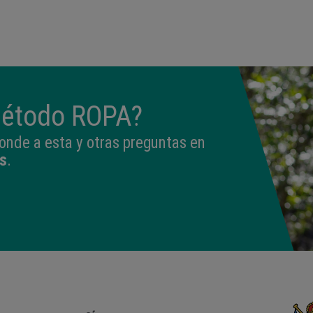
09:50
3,330 kg
49 cm
método ROPA?
onde a esta y otras preguntas en
s
.