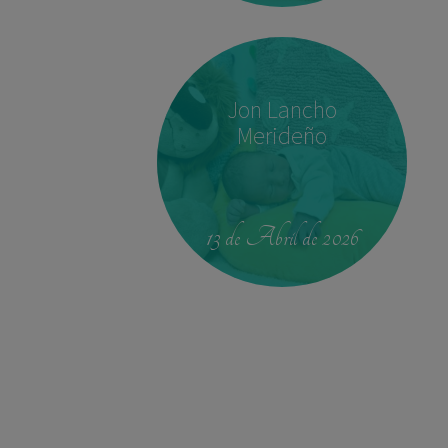
Jon Lancho
Merideño
00:42
4.330 kg
52,5 cm
13 de Abril de 2026