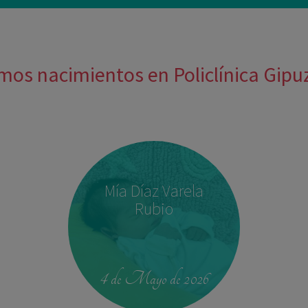
mos nacimientos en Policlínica Gip
Mía Díaz Varela
Rubio
4 de Mayo de 2026