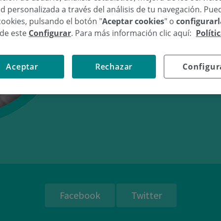
d personalizada a través del análisis de tu navegación. Pue
cookies, pulsando el botón "
Aceptar cookies
" o
configurar
sde este
Configurar
. Para más información clic aquí:
Políti
11/02/11
14:
Aceptar
Rechazar
Configur
Facebook
Twitter