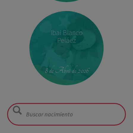
Ibai Blanco
Peláez
23:39
2,680 kg
46.5 cm
8 de Abril de 2026