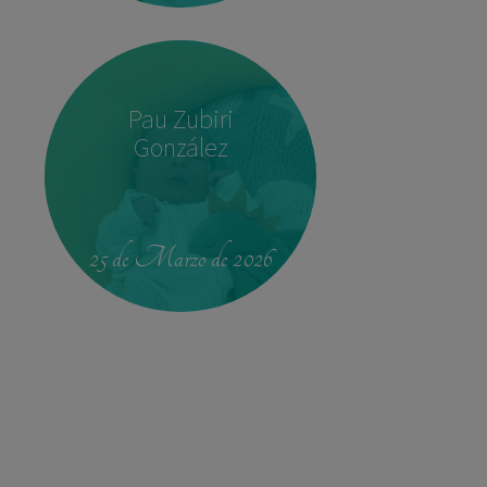
Pau Zubiri
González
22:37
3,780 kg
52 cm
25 de Marzo de 2026