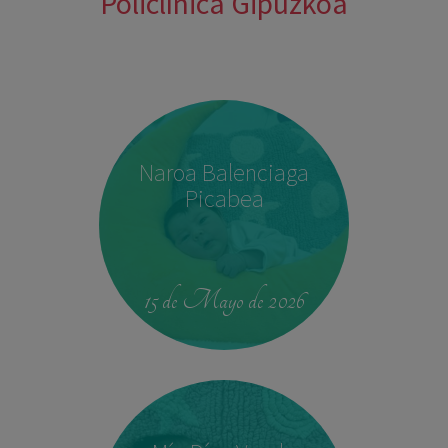
Policlínica Gipuzkoa
Naroa Balenciaga
Picabea
15 de Mayo de 2026