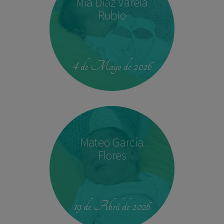
Mía Díaz Varela
Rubio
00:42
4.330 kg
52,5 cm
4 de Mayo de 2026
Mateo García
Flores
23:39
2,680 kg
46.5 cm
19 de Abril de 2026