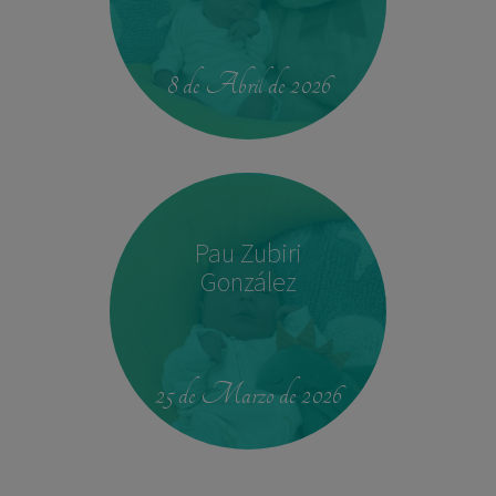
14:04
2,540 kg
45 cm
8 de Abril de 2026
Pau Zubiri
González
09:50
3,330 kg
49 cm
25 de Marzo de 2026