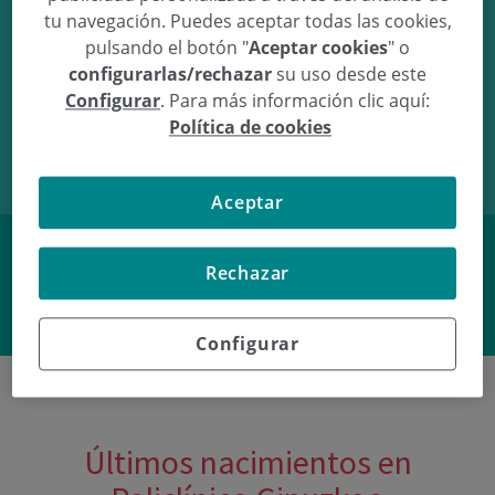
tu navegación. Puedes aceptar todas las cookies,
pulsando el botón "
Aceptar cookies
" o
configurarlas/rechazar
su uso desde este
Configurar
. Para más información clic aquí:
11/05/18
18:40
3,28Kg
50,4cm
Política de cookies
Aceptar
Rechazar
Facebook
Twitter
Configurar
Últimos nacimientos en