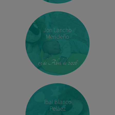
Jon Lancho
Merideño
22:37
3,780 kg
52 cm
13 de Abril de 2026
Ibai Blanco
Peláez