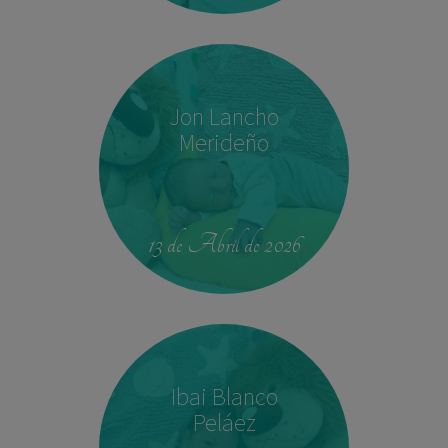
Jon Lancho
Merideño
22:37
3,780 kg
52 cm
13 de Abril de 2026
Ibai Blanco
Peláez