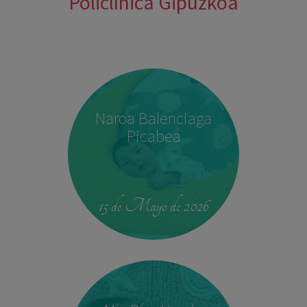
Policlínica Gipuzkoa
Naroa Balenciaga
Picabea
15 de Mayo de 2026