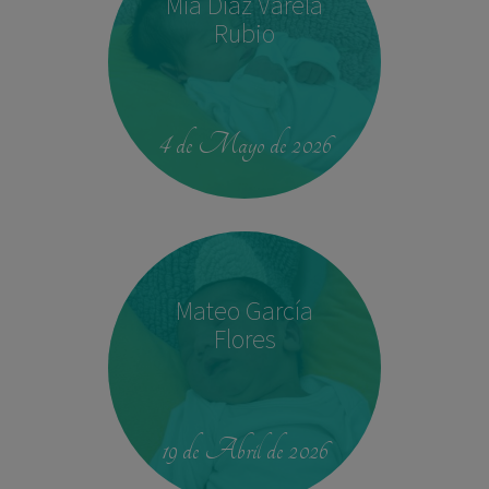
Mía Díaz Varela
Rubio
00:42
4.330 kg
52,5 cm
4 de Mayo de 2026
Mateo García
Flores
23:39
2,680 kg
46.5 cm
19 de Abril de 2026