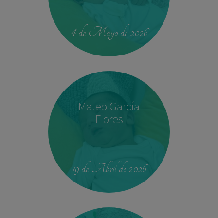
00:42
4.330 kg
52,5 cm
4 de Mayo de 2026
Mateo García
Flores
23:39
2,680 kg
46.5 cm
19 de Abril de 2026