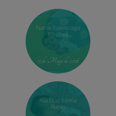
Naroa Balenciaga
Picabea
15 de Mayo de 2026
Mía Díaz Varela
Rubio