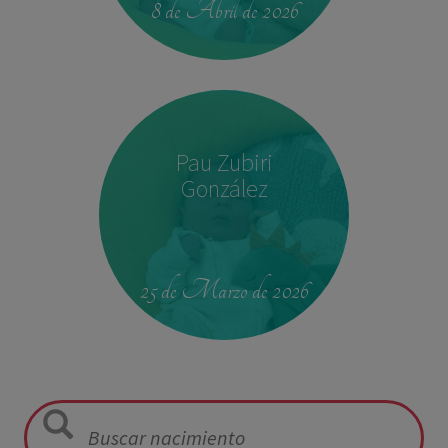
8 de Abril de 2026
Pau Zubiri
González
09:50
3,330 kg
49 cm
25 de Marzo de 2026