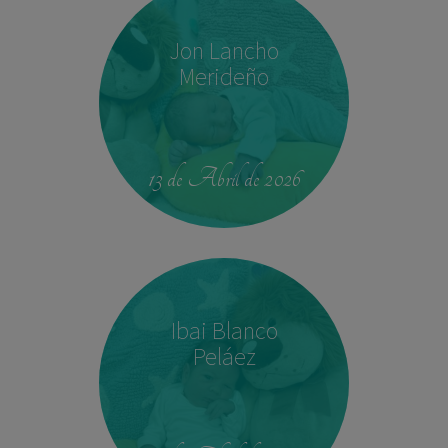
Jon Lancho
Merideño
22:37
3,780 kg
52 cm
13 de Abril de 2026
Ibai Blanco
Peláez
14:04
2,540 kg
45 cm