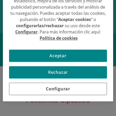
estadístico, mejora de los servicios y mostrar
publicidad personalizada a través del análisis de
29/08/12
13:01
3.87Kg
51cm
tu navegación. Puedes aceptar todas las cookies,
pulsando el botón "
Aceptar cookies
" o
configurarlas/rechazar
su uso desde este
Configurar
. Para más información clic aquí:
Política de cookies
Facebook
Twitter
Aceptar
Rechazar
Configurar
Últimos nacimientos en
Policlínica Gipuzkoa