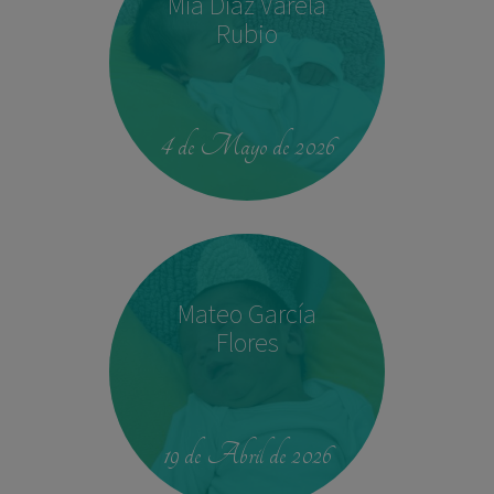
Mía Díaz Varela
Rubio
00:42
4.330 kg
52,5 cm
4 de Mayo de 2026
Mateo García
Flores
23:39
2,680 kg
46.5 cm
19 de Abril de 2026