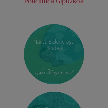
Policlínica Gipuzkoa
Naroa Balenciaga
Picabea
15 de Mayo de 2026