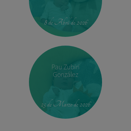
14:04
2,540 kg
45 cm
8 de Abril de 2026
Pau Zubiri
González
09:50
3,330 kg
49 cm
25 de Marzo de 2026