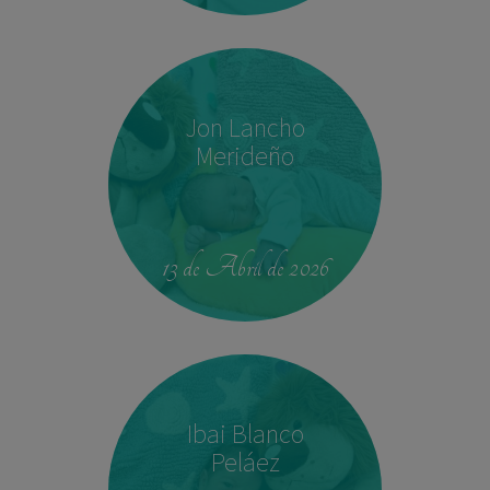
Jon Lancho
Merideño
22:37
3,780 kg
52 cm
13 de Abril de 2026
Ibai Blanco
Peláez