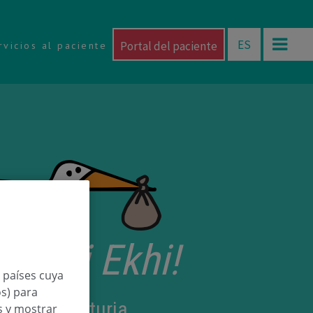
ES
Portal del paciente
rvicios al paciente
etorri Ekhi!
n países cuya
os) para
 Iriondo Leturia
os y mostrar