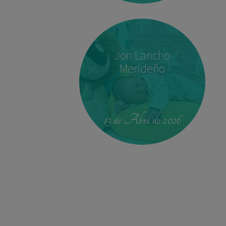
Jon Lancho
Merideño
00:42
4.330 kg
52,5 cm
13 de Abril de 2026