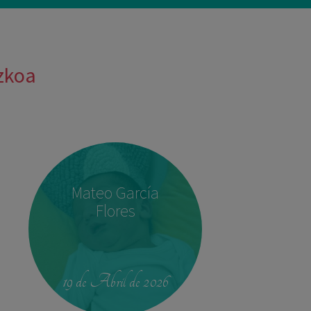
uzkoa
Mateo García
Flores
19 de Abril de 2026