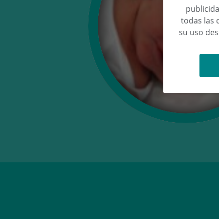
publicida
todas las 
su uso de