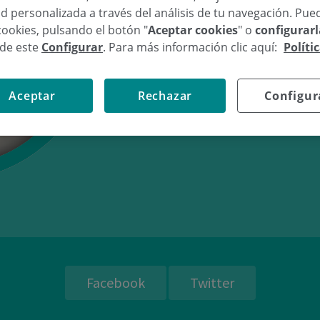
d personalizada a través del análisis de tu navegación. Pue
cookies, pulsando el botón "
Aceptar cookies
" o
configurar
sde este
Configurar
. Para más información clic aquí:
Políti
24/06/08
15:
Aceptar
Rechazar
Configur
Facebook
Twitter