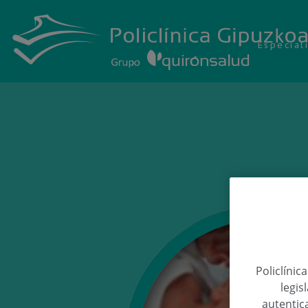
Especial
Policlínic
legis
autentica