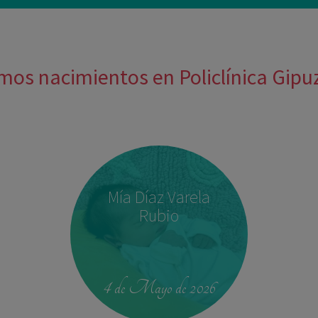
mos nacimientos en Policlínica Gip
Mía Díaz Varela
Rubio
4 de Mayo de 2026