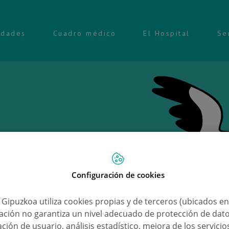
idades
Cuadro médico
El Hospital
Se
Configuración de cookies
Ongi 
a Gipuzkoa utiliza cookies propias y de terceros (ubicados e
lación no garantiza un nivel adecuado de protección de dat
Ekhi
ción de usuario, análisis estadístico, mejora de los servici