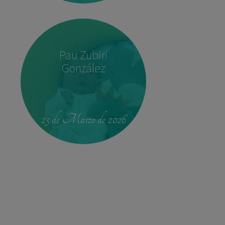
Pau Zubiri
González
22:37
3,780 kg
52 cm
25 de Marzo de 2026