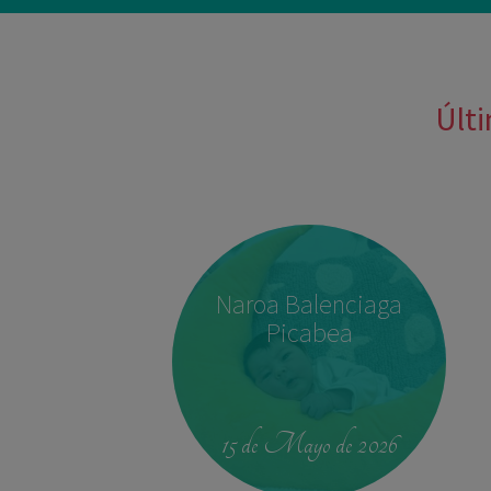
Últi
Naroa Balenciaga
Picabea
15 de Mayo de 2026