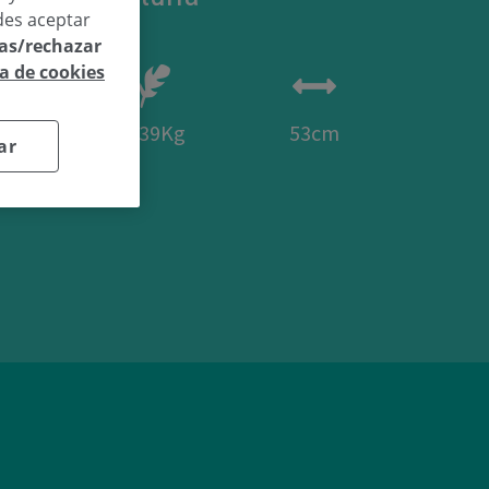
des aceptar
las/rechazar
ca de cookies
50
3.39Kg
53cm
ar