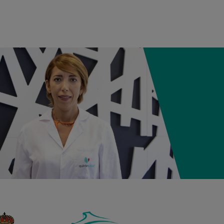
12:21
3,980 kg
50,5 cm