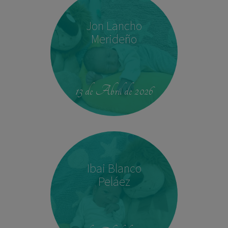
Jon Lancho
Merideño
22:37
3,780 kg
52 cm
13 de Abril de 2026
Ibai Blanco
Peláez
14:04
2,540 kg
45 cm