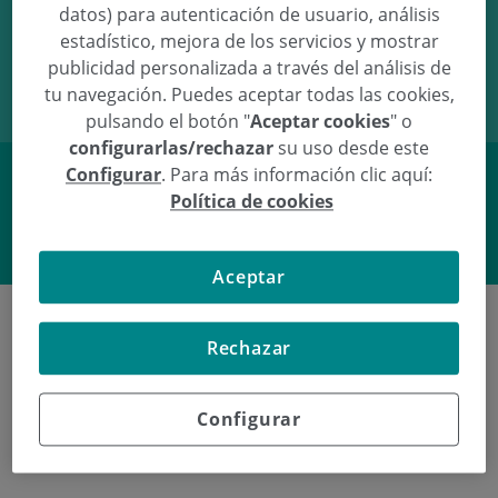
datos) para autenticación de usuario, análisis
08/01/10
02:33
2.55Kg
46.5cm
estadístico, mejora de los servicios y mostrar
publicidad personalizada a través del análisis de
tu navegación. Puedes aceptar todas las cookies,
pulsando el botón "
Aceptar cookies
" o
configurarlas/rechazar
su uso desde este
Configurar
. Para más información clic aquí:
Política de cookies
Facebook
Twitter
Aceptar
Rechazar
Últimos nacimientos en
Policlínica Gipuzkoa
Configurar