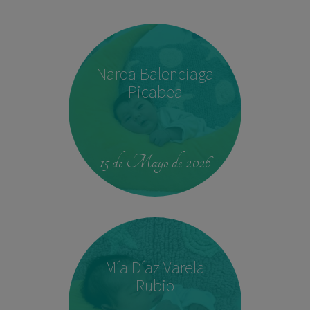
Naroa Balenciaga
Picabea
15 de Mayo de 2026
Mía Díaz Varela
Rubio