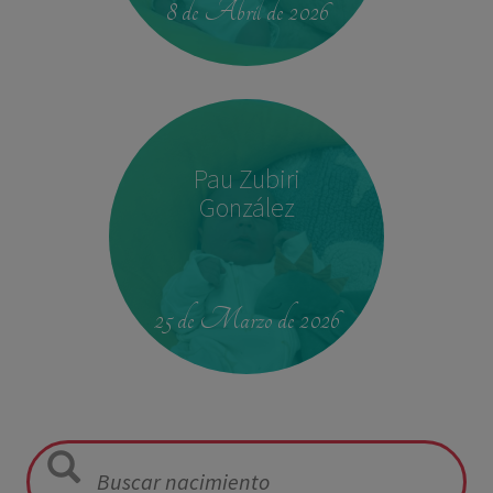
8 de Abril de 2026
Pau Zubiri
González
09:50
3,330 kg
49 cm
25 de Marzo de 2026