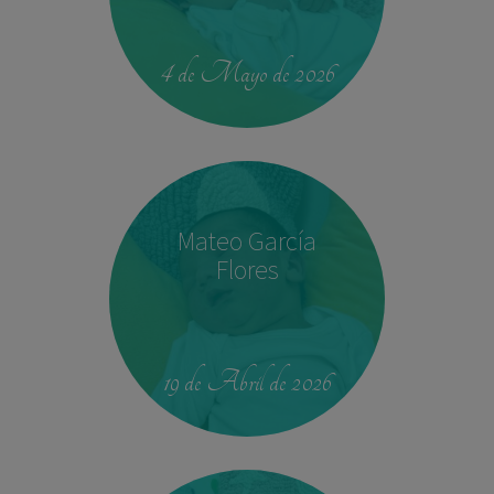
00:42
4.330 kg
52,5 cm
4 de Mayo de 2026
Mateo García
Flores
23:39
2,680 kg
46.5 cm
19 de Abril de 2026