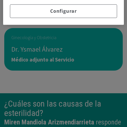
  943 00 27 21
Pedir cita
Configurar
Ginecología y Obstetricia
Dr. Ysmael Álvarez
Médico adjunto al Servicio
¿Cuáles son las causas de la
esterilidad?
Miren Mandiola Arizmendiarrieta
responde