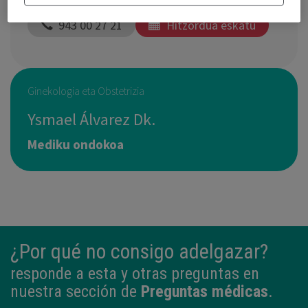
  943 00 27 21
Hitzordua eskatu
Ginekologia eta Obstetrizia
Ysmael Álvarez Dk.
Mediku ondokoa
¿Por qué no consigo adelgazar?
responde a esta y otras preguntas en
nuestra sección de
Preguntas médicas
.