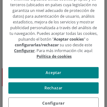
terceros (ubicados en países cuya legislación no
garantiza un nivel adecuado de protección de
datos) para autenticación de usuario, análisis
estadístico, mejora de los servicios y mostrar
publicidad personalizada a través del análisis de
tu navegación. Puedes aceptar todas las cookies,
pulsando el botón "
Aceptar cookies
" o
configurarlas/rechazar
su uso desde este
Configurar
. Para más información clic aquí:
Política de cookies
Aceptar
Ysmael Álvarez Dk.
Ginekologia eta Obstetrizia
Rechazar
Eskatu hitzordu bat
Configurar