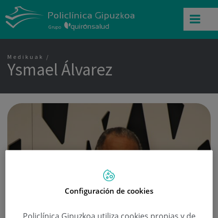
Medikuak
Ysmael Álvarez
Configuración de cookies
Policlínica Gipuzkoa utiliza cookies propias y de