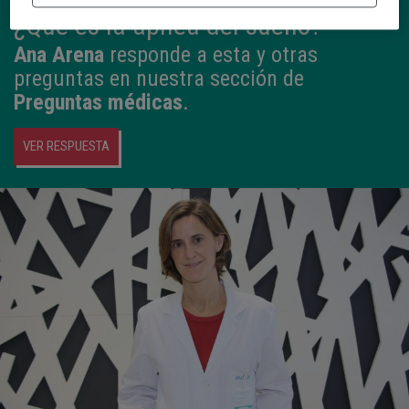
¿Qué es la apnea del sueño?
Ana Arena
responde a esta y otras
preguntas en nuestra sección de
Preguntas médicas
.
VER RESPUESTA