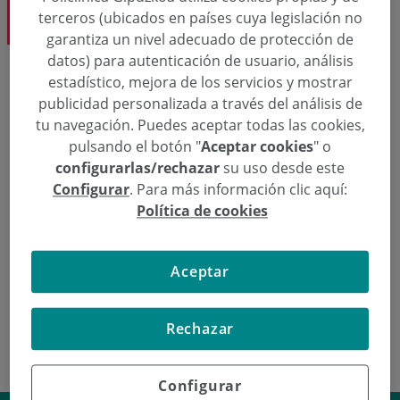
terceros (ubicados en países cuya legislación no
Medicina Interna
garantiza un nivel adecuado de protección de
datos) para autenticación de usuario, análisis
estadístico, mejora de los servicios y mostrar
Solicita una cita
publicidad personalizada a través del análisis de
tu navegación. Puedes aceptar todas las cookies,
pulsando el botón "
Aceptar cookies
" o
  943 50 20 33
Pedir cita
configurarlas/rechazar
su uso desde este
Configurar
. Para más información clic aquí:
Política de cookies
Medicina Interna
Aceptar
Dr. Xabier Camino Ortiz De Barrón
Rechazar
Configurar