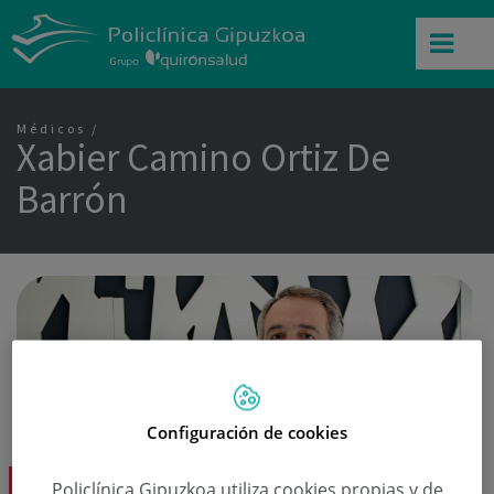
Médicos
Xabier Camino Ortiz De
Barrón
Configuración de cookies
Policlínica Gipuzkoa utiliza cookies propias y de
Dr. Xabier Camino Ortiz De Barrón