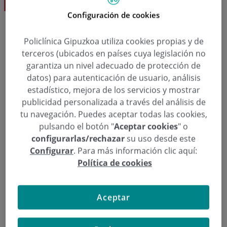
Configuración de cookies
Policlínica Gipuzkoa utiliza cookies propias y de
Solicita una cita
terceros (ubicados en países cuya legislación no
garantiza un nivel adecuado de protección de
  943 00 27 72
Pedir cita
datos) para autenticación de usuario, análisis
estadístico, mejora de los servicios y mostrar
publicidad personalizada a través del análisis de
tu navegación. Puedes aceptar todas las cookies,
Cirugía Cardiovascular
pulsando el botón "
Aceptar cookies
" o
configurarlas/rechazar
su uso desde este
Dr. Alberto Sáenz Berbejillo
Configurar
. Para más información clic aquí:
Descarga el Curriculum Vitae del especialista
Política de cookies
Aceptar
Noticias relacionadas