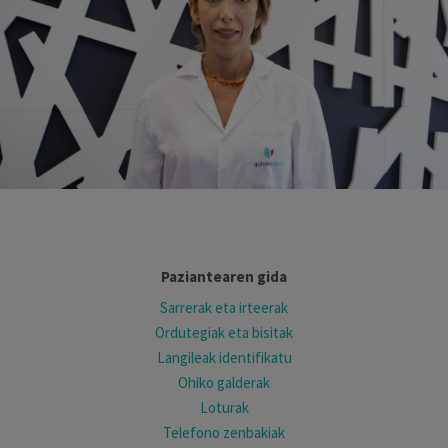
Paziantearen gida
Sarrerak eta irteerak
Ordutegiak eta bisitak
Langileak identifikatu
Ohiko galderak
Loturak
Telefono zenbakiak