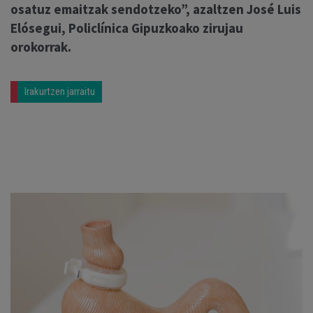
osatuz emaitzak sendotzeko”, azaltzen José Luis
Elósegui, Policlínica Gipuzkoako zirujau
orokorrak.
Irakurtzen jarraitu