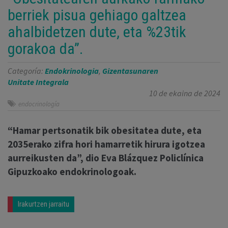
berriek pisua gehiago galtzea
ahalbidetzen dute, eta %23tik
gorakoa da”.
Categoría:
Endokrinologia
,
Gizentasunaren
Unitate Integrala
10 de ekaina de 2024
endocrinología
“Hamar pertsonatik bik obesitatea dute, eta
2035erako zifra hori hamarretik hirura igotzea
aurreikusten da”, dio Eva Blázquez Policlínica
Gipuzkoako endokrinologoak.
Irakurtzen jarraitu