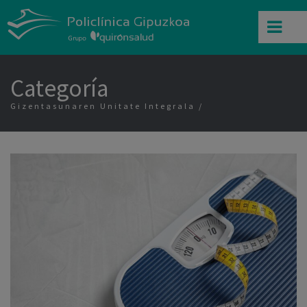
Categoría
Gizentasunaren Unitate Integrala