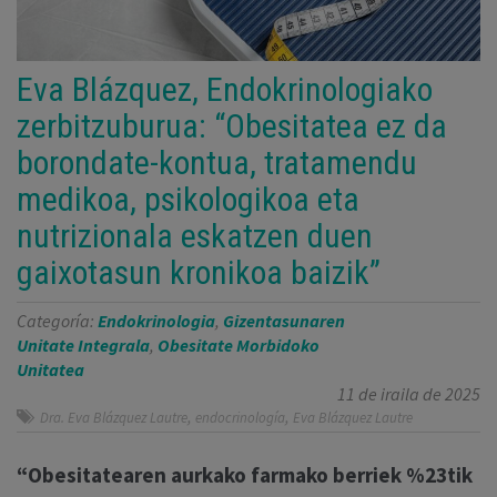
Eva Blázquez, Endokrinologiako
zerbitzuburua: “Obesitatea ez da
borondate-kontua, tratamendu
medikoa, psikologikoa eta
nutrizionala eskatzen duen
gaixotasun kronikoa baizik”
Categoría:
Endokrinologia
,
Gizentasunaren
Unitate Integrala
,
Obesitate Morbidoko
Unitatea
11 de iraila de 2025
,
,
Dra. Eva Blázquez Lautre
endocrinología
Eva Blázquez Lautre
“Obesitatearen aurkako farmako berriek %23tik