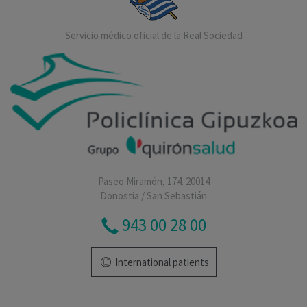
Servicio médico oficial de la Real Sociedad
Paseo Miramón, 174. 20014
Donostia / San Sebastián
943 00 28 00
International patients