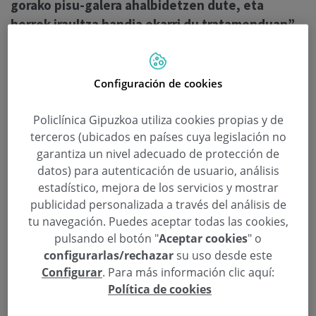
gorako pisu-galera ahalbidetzen dute, eta
horrek iraultza handia ekarri du tratamenduan”,
dio Blázquezek.
Configuración de cookies
Irakurtzen jarraitu
Policlínica Gipuzkoa utiliza cookies propias y de
terceros (ubicados en países cuya legislación no
garantiza un nivel adecuado de protección de
datos) para autenticación de usuario, análisis
estadístico, mejora de los servicios y mostrar
publicidad personalizada a través del análisis de
tu navegación. Puedes aceptar todas las cookies,
pulsando el botón "
Aceptar cookies
" o
configurarlas/rechazar
su uso desde este
Configurar
. Para más información clic aquí:
Política de cookies