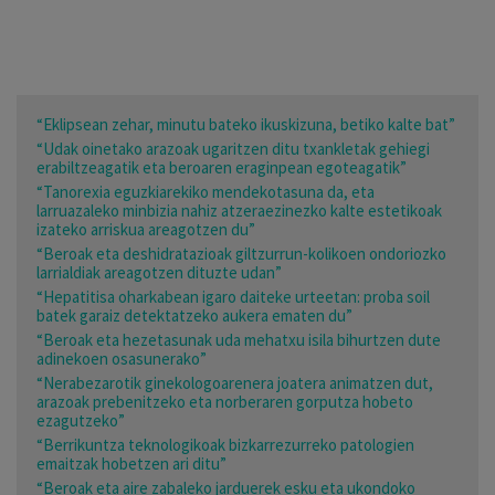
“Eklipsean zehar, minutu bateko ikuskizuna, betiko kalte bat”
“Udak oinetako arazoak ugaritzen ditu txankletak gehiegi
erabiltzeagatik eta beroaren eraginpean egoteagatik”
“Tanorexia eguzkiarekiko mendekotasuna da, eta
larruazaleko minbizia nahiz atzeraezinezko kalte estetikoak
izateko arriskua areagotzen du”
“Beroak eta deshidratazioak giltzurrun-kolikoen ondoriozko
larrialdiak areagotzen dituzte udan”
“Hepatitisa oharkabean igaro daiteke urteetan: proba soil
batek garaiz detektatzeko aukera ematen du”
“Beroak eta hezetasunak uda mehatxu isila bihurtzen dute
adinekoen osasunerako”
“Nerabezarotik ginekologoarenera joatera animatzen dut,
arazoak prebenitzeko eta norberaren gorputza hobeto
ezagutzeko”
“Berrikuntza teknologikoak bizkarrezurreko patologien
emaitzak hobetzen ari ditu”
“Beroak eta aire zabaleko jarduerek esku eta ukondoko