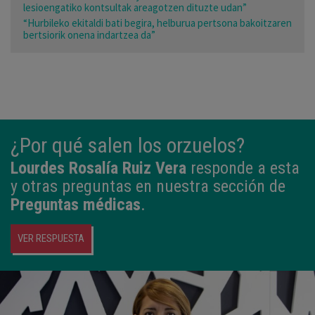
lesioengatiko kontsultak areagotzen dituzte udan”
“Hurbileko ekitaldi bati begira, helburua pertsona bakoitzaren
bertsiorik onena indartzea da”
¿Por qué salen los orzuelos?
Lourdes Rosalía Ruiz Vera
responde a esta
y otras preguntas en nuestra sección de
Preguntas médicas
.
VER RESPUESTA