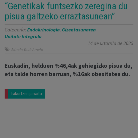
“Genetikak funtsezko zeregina du
pisua galtzeko erraztasunean”
Categoría:
Endokrinologia
,
Gizentasunaren
Unitate Integrala
14 de urtarrila de 2025
Alfredo Yoldi Arrieta
Euskadin, helduen %46,4ak gehiegizko pisua du,
eta talde horren barruan, %16ak obesitatea du.
Irakurtzen jarraitu