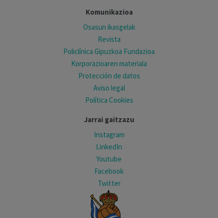
Komunikazioa
Osasun ikasgelak
Revista
Policlínica Gipuzkoa Fundazioa
Korporazioaren materiala
Protección de datos
Aviso legal
Política Cookies
Jarrai gaitzazu
Instagram
LinkedIn
Youtube
Facebook
Twitter