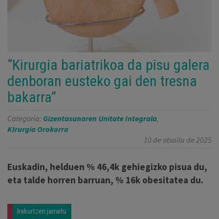
“Kirurgia bariatrikoa da pisu galera
denboran eusteko gai den tresna
bakarra”
Categoría:
Gizentasunaren Unitate Integrala
,
KIrurgia Orokorra
10 de otsaila de 2025
Euskadin, helduen % 46,4k gehiegizko pisua du,
eta talde horren barruan, % 16k obesitatea du.
Irakurtzen jarraitu