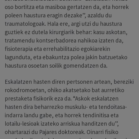
oso bortitza eta masiboa gertatzen da, eta horrek
poleen haustura eragin dezake”, azaldu du
traumatologoak. Hala ere, argi utzi du haustura
guztiek ez dutela kirurgiarik behar: kasu askotan,
tratamendu kontserbadorea nahikoa izaten da,
fisioterapia eta errehabilitazio egokiarekin
lagunduta, eta ebakuntza polea jakin batzuetako
haustura osoetan soilik gomendatzen da.
Eskalatzen hasten diren pertsonen artean, bereziki
rokodromoetan, ohiko akatsetako bat aurretiko
prestaketa fisikorik eza da. “Askok eskalatzen
hasten dira beharrezko muskulu- eta tendoitasa-
indarra landu gabe, eta horrek tendinitisa eta
lotailu-lesioak izateko arriskua handitzen du”,
ohartarazi du Pajares doktoreak. Oinarri fisiko