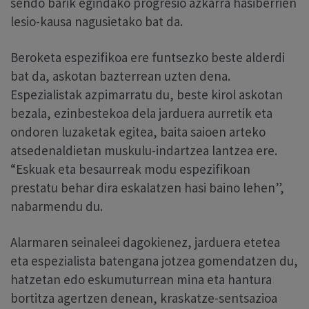
sendo barik egindako progresio azkarra hasiberrien
lesio-kausa nagusietako bat da.
Beroketa espezifikoa ere funtsezko beste alderdi
bat da, askotan bazterrean uzten dena.
Espezialistak azpimarratu du, beste kirol askotan
bezala, ezinbestekoa dela jarduera aurretik eta
ondoren luzaketak egitea, baita saioen arteko
atsedenaldietan muskulu-indartzea lantzea ere.
“Eskuak eta besaurreak modu espezifikoan
prestatu behar dira eskalatzen hasi baino lehen”,
nabarmendu du.
Alarmaren seinaleei dagokienez, jarduera etetea
eta espezialista batengana jotzea gomendatzen du,
hatzetan edo eskumuturrean mina eta hantura
bortitza agertzen denean, kraskatze-sentsazioa