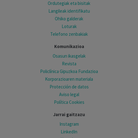
Ordutegiak eta bisitak
Langileak identifikatu
Ohiko galderak
Loturak
Telefono zenbakiak
Komunikazioa
Osasun ikasgelak
Revista
Policlínica Gipuzkoa Fundazioa
Korporazioaren materiala
Protección de datos
Aviso legal
Política Cookies
Jarrai gaitzazu
Instagram
LinkedIn