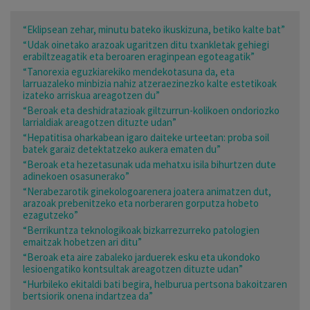
“Eklipsean zehar, minutu bateko ikuskizuna, betiko kalte bat”
“Udak oinetako arazoak ugaritzen ditu txankletak gehiegi
erabiltzeagatik eta beroaren eraginpean egoteagatik”
“Tanorexia eguzkiarekiko mendekotasuna da, eta
larruazaleko minbizia nahiz atzeraezinezko kalte estetikoak
izateko arriskua areagotzen du”
“Beroak eta deshidratazioak giltzurrun-kolikoen ondoriozko
larrialdiak areagotzen dituzte udan”
“Hepatitisa oharkabean igaro daiteke urteetan: proba soil
batek garaiz detektatzeko aukera ematen du”
“Beroak eta hezetasunak uda mehatxu isila bihurtzen dute
adinekoen osasunerako”
“Nerabezarotik ginekologoarenera joatera animatzen dut,
arazoak prebenitzeko eta norberaren gorputza hobeto
ezagutzeko”
“Berrikuntza teknologikoak bizkarrezurreko patologien
emaitzak hobetzen ari ditu”
“Beroak eta aire zabaleko jarduerek esku eta ukondoko
lesioengatiko kontsultak areagotzen dituzte udan”
“Hurbileko ekitaldi bati begira, helburua pertsona bakoitzaren
bertsiorik onena indartzea da”