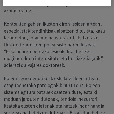
eta entrenamendu egokiaren garrantzia
azpimarratuz.
Kontsultan gehien ikusten diren lesioen artean,
espezialistak tendinitisak aipatzen ditu, eta, kasu
larrienetan, lotailuen hausturak eta hatzetako
flexore-tendoiaren polea-sistemaren lesioak.
“Eskaladaren berezko lesioak dira, heltze-
mugimenduen intentsitate eta bortizkeriagatik”,
adierazi du Pajares doktoreak.
Poleen lesio deiturikoak eskalatzaileen artean
ezagunenetako patologiak bihurtu dira. Poleen
sistema egitura batzuek osatzen dute, estalki
moduan jarduten dutenak, tendoiei hezurrari
itsatsita eusten dietenak eta hatzek indar handia
sortzea ahalbidetzen dutenak. “Eskaladan heltze