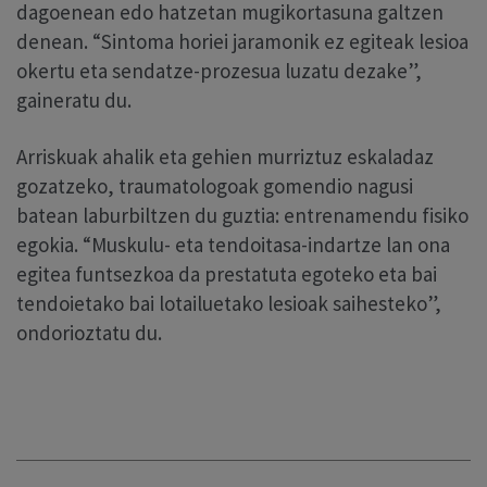
dagoenean edo hatzetan mugikortasuna galtzen
denean. “Sintoma horiei jaramonik ez egiteak lesioa
okertu eta sendatze-prozesua luzatu dezake”,
gaineratu du.
Arriskuak ahalik eta gehien murriztuz eskaladaz
gozatzeko, traumatologoak gomendio nagusi
batean laburbiltzen du guztia: entrenamendu fisiko
egokia. “Muskulu- eta tendoitasa-indartze lan ona
egitea funtsezkoa da prestatuta egoteko eta bai
tendoietako bai lotailuetako lesioak saihesteko”,
ondorioztatu du.