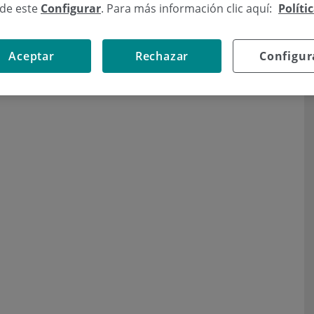
sde este
Configurar
. Para más información clic aquí:
Políti
Aceptar
Rechazar
Configur