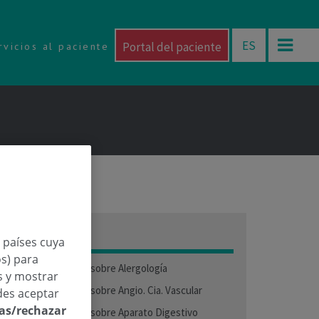
ES
Portal del paciente
rvicios al paciente
Categorías
n países cuya
os) para
Preguntas médicas sobre Alergología
os y mostrar
Preguntas médicas sobre Angio. Cia. Vascular
des aceptar
las/rechazar
Preguntas médicas sobre Aparato Digestivo