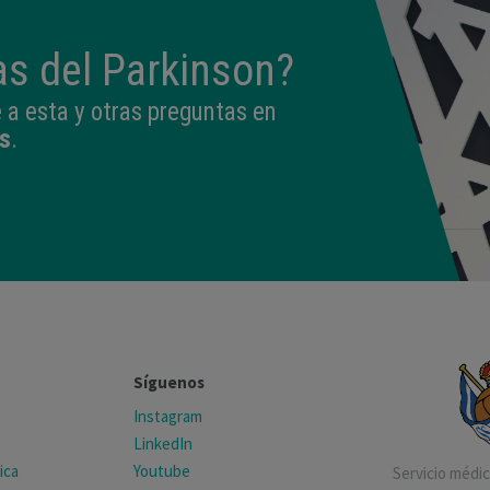
as del Parkinson?
a esta y otras preguntas en
s
.
Síguenos
Instagram
LinkedIn
ica
Youtube
Servicio médico