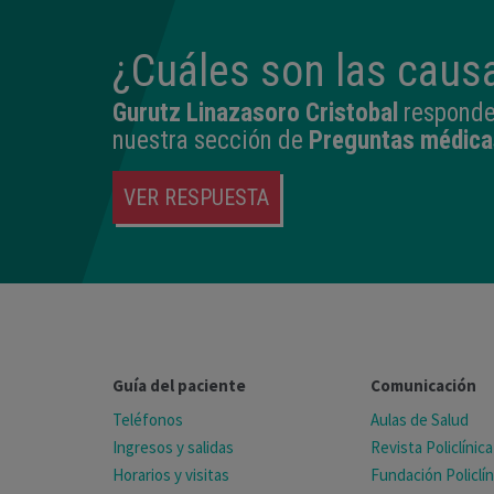
¿Cuáles son las caus
Gurutz Linazasoro Cristobal
responde 
nuestra sección de
Preguntas médica
VER RESPUESTA
Guía del paciente
Comunicación
Teléfonos
Aulas de Salud
Ingresos y salidas
Revista Policlínica
Horarios y visitas
Fundación Policlín