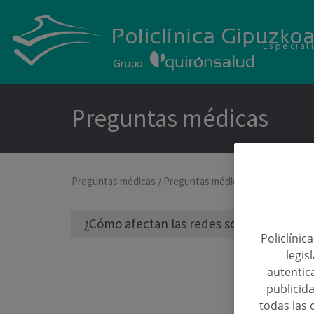
Especial
Preguntas médicas
Preguntas médicas
/
Preguntas médicas sobre Cirugía P
¿Cómo afectan las redes sociales a las d
Policlínic
legis
autentica
publicida
todas las 