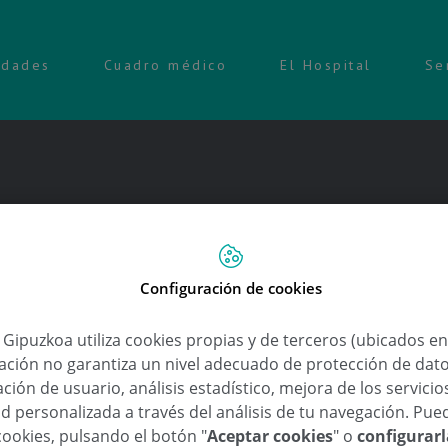
idades
Cuadro médico
El Hospital
Se
lástica, Estética y Reparadora
Configuración de cookies
emandas de cirugía estética?
a Gipuzkoa utiliza cookies propias y de terceros (ubicados e
lación no garantiza un nivel adecuado de protección de dat
ción de usuario, análisis estadístico, mejora de los servici
d personalizada a través del análisis de tu navegación. Pue
cookies, pulsando el botón "
Aceptar cookies
" o
configurar