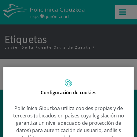
Etiquetas
Javier De la Fuente Ortiz de Zarate
Configuración de cookies
¿Por qué salen los orzuelos?
Policlínica Gipuzkoa utiliza cookies propias y de
Lourdes Rosalía Ruiz Vera
responde a esta
terceros (ubicados en países cuya legislación no
y otras preguntas en nuestra sección de
garantiza un nivel adecuado de protección de
Preguntas médicas
.
datos) para autenticación de usuario, análisis